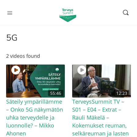
5G
2 videos found
55:46
12:23
Säteily ympärillämme
TerveysSummit TV –
– Onko 5G näkymätön
S01 – E04 – Extrat –
uhka terveydelle ja
Rauli Mäkelä –
luonnolle? – Mikko
Kokemukset reuman,
Ahonen
selkäreuman ja lasten