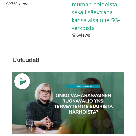
261
views
reuman hoidoista
sekä lisäextrana
kansalaisaloite 5G-
verkoista
6
views
Uutuudet!