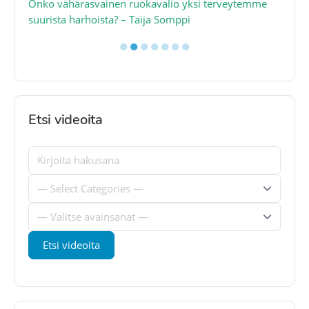
a
Onko vähärasvainen ruokavalio yksi terveytemme
Ko
suurista harhoista? – Taija Somppi
tod
●
●
●
●
●
●
●
Etsi videoita