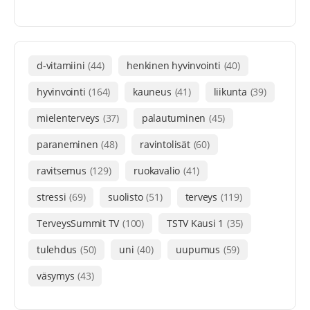
d-vitamiini
(44)
henkinen hyvinvointi
(40)
hyvinvointi
(164)
kauneus
(41)
liikunta
(39)
mielenterveys
(37)
palautuminen
(45)
paraneminen
(48)
ravintolisät
(60)
ravitsemus
(129)
ruokavalio
(41)
stressi
(69)
suolisto
(51)
terveys
(119)
TerveysSummit TV
(100)
TSTV Kausi 1
(35)
tulehdus
(50)
uni
(40)
uupumus
(59)
väsymys
(43)