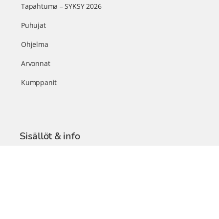
Tapahtuma – SYKSY 2026
Puhujat
Ohjelma
Arvonnat
Kumppanit
Sisällöt & info
TerveysSummit Podcast
Blogi – Artikkelit
Liity VIP-jäseneksi