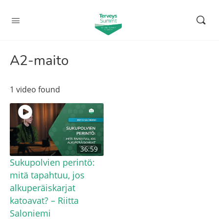
A2-maito
1 video found
36:59
Sukupolvien perintö:
mitä tapahtuu, jos
alkuperäiskarjat
katoavat? – Riitta
Saloniemi