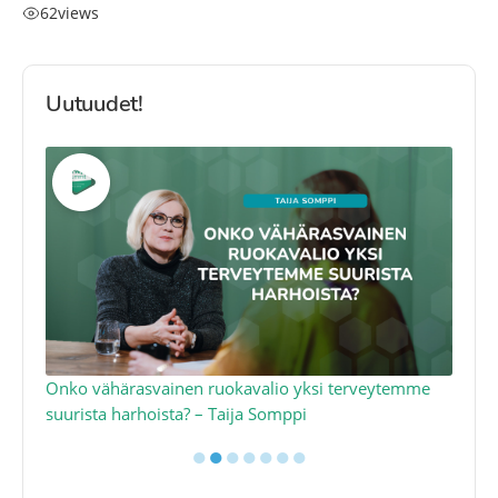
62
views
Uutuudet!
a
Onko vähärasvainen ruokavalio yksi terveytemme
Ko
suurista harhoista? – Taija Somppi
tod
●
●
●
●
●
●
●