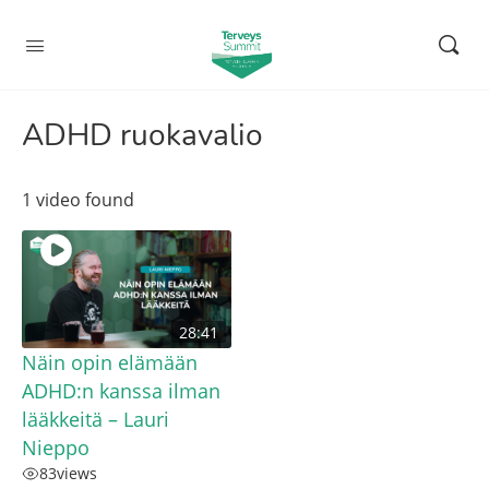
ADHD ruokavalio
1 video found
28:41
Näin opin elämään
ADHD:n kanssa ilman
lääkkeitä – Lauri
Nieppo
83
views