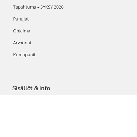
Tapahtuma – SYKSY 2026
Puhujat
Ohjelma
Arvonnat
Kumppanit
Sisällöt & info
TerveysSummit Podcast
Blogi – Artikkelit
Liity VIP-jäseneksi