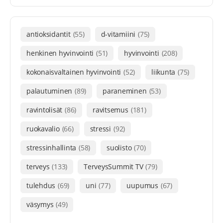
antioksidantit
(55)
d-vitamiini
(75)
henkinen hyvinvointi
(51)
hyvinvointi
(208)
kokonaisvaltainen hyvinvointi
(52)
liikunta
(75)
palautuminen
(89)
paraneminen
(53)
ravintolisät
(86)
ravitsemus
(181)
ruokavalio
(66)
stressi
(92)
stressinhallinta
(58)
suolisto
(70)
terveys
(133)
TerveysSummit TV
(79)
tulehdus
(69)
uni
(77)
uupumus
(67)
väsymys
(49)