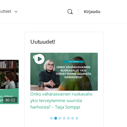
utteet
Kirjaudu
Uutuudet!
toon – näin
Onko vähärasvainen ruokavalio
Kolesteroli 
36:02
an voimalla –
yksi terveytemme suurista
sydäntervey
harhoista? – Taija Somppi
tekijää – Jo
●
●
●
●
●
●
●