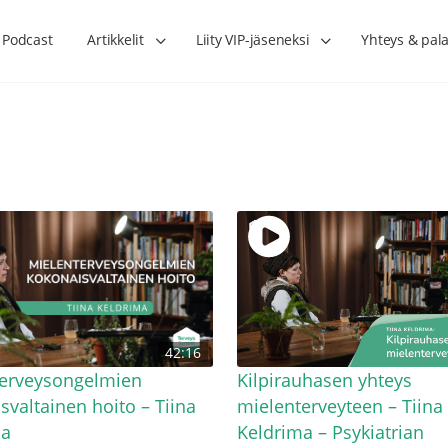
Podcast
Artikkelit
Liity VIP-jäseneksi
Yhteys & pala
Lihasharjoittelu on naisen tärkein
Verisuonet priimakun
42:16
hormonihoito – Kaisa Jaakkola
tuet verenkiertoa ruu
Hanna Voutilainen
terveysongelmien
Kilpirauhasen yhteys
svaltainen hoito – Tiina
mielenterveyteen – Tiina
ma
Keldrima – Psykiatrian