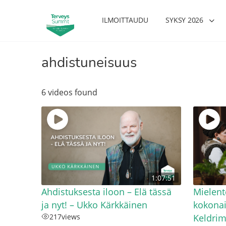
ILMOITTAUDU
SYKSY 2026
ahdistuneisuus
6 videos found
1:07:51
Ahdistuksesta iloon – Elä tässä
Mielen
ja nyt! – Ukko Kärkkäinen
kokonai
217
views
Keldri