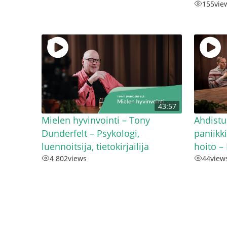
155
vie
43:57
Mielen hyvinvointi – Tony
Ahdistu
Dunderfelt – Psykologi,
paniikk
luennoitsija, tietokirjailija
hoito –
4 802
views
44
view