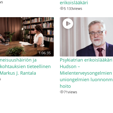
ws
erikoislääkäri
5 133
views
1:06:35
neisuushäiriön ja
Psykiatrian erikoislääkäri
ikohtauksien tieteellinen
Hudson –
 Markus J. Rantala
Mielenterveysongelmien 
s
uniongelmien luonnonm
hoito
71
views