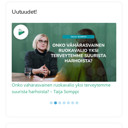
Uutuudet!
a
Onko vähärasvainen ruokavalio yksi terveytemme
Ko
suurista harhoista? – Taija Somppi
tod
●
●
●
●
●
●
●