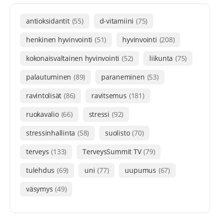
antioksidantit
(55)
d-vitamiini
(75)
henkinen hyvinvointi
(51)
hyvinvointi
(208)
kokonaisvaltainen hyvinvointi
(52)
liikunta
(75)
palautuminen
(89)
paraneminen
(53)
ravintolisät
(86)
ravitsemus
(181)
ruokavalio
(66)
stressi
(92)
stressinhallinta
(58)
suolisto
(70)
terveys
(133)
TerveysSummit TV
(79)
tulehdus
(69)
uni
(77)
uupumus
(67)
väsymys
(49)