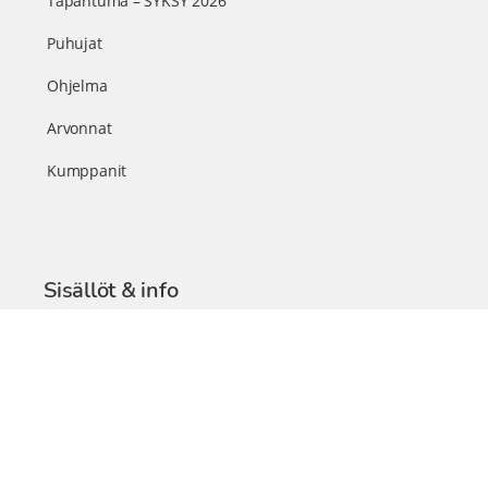
Tapahtuma – SYKSY 2026
Puhujat
Ohjelma
Arvonnat
Kumppanit
Sisällöt & info
TerveysSummit Podcast
Blogi – Artikkelit
Liity VIP-jäseneksi
VIP-videokirjasto