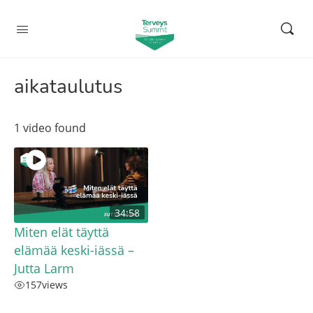
aikataulutus
1 video found
34:58
Miten elät täyttä
elämää keski-iässä –
Jutta Larm
157
views