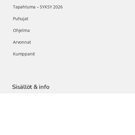
Tapahtuma – SYKSY 2026
Puhujat
Ohjelma
Arvonnat
Kumppanit
Sisällöt & info
TerveysSummit Podcast
Blogi – Artikkelit
Liity VIP-jäseneksi