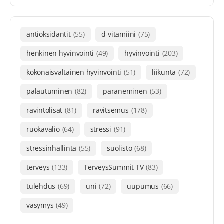
antioksidantit
(55)
d-vitamiini
(75)
henkinen hyvinvointi
(49)
hyvinvointi
(203)
kokonaisvaltainen hyvinvointi
(51)
liikunta
(72)
palautuminen
(82)
paraneminen
(53)
ravintolisät
(81)
ravitsemus
(178)
ruokavalio
(64)
stressi
(91)
stressinhallinta
(55)
suolisto
(68)
terveys
(133)
TerveysSummit TV
(83)
tulehdus
(69)
uni
(72)
uupumus
(66)
väsymys
(49)