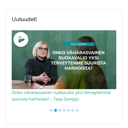
Uutuudet!
a
Onko vähärasvainen ruokavalio yksi terveytemme
Ko
suurista harhoista? – Taija Somppi
tod
●
●
●
●
●
●
●