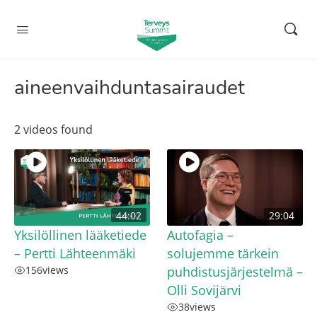
aineenvaihduntasairaudet
2 videos found
44:02
29:04
Yksilöllinen lääketiede
Autofagia –
– Pertti Lähteenmäki
solujemme tärkein
156
views
puhdistusjärjestelmä –
Olli Sovijärvi
38
views