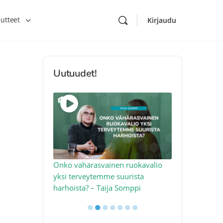
utteet
Kirjaudu
Uutuudet!
toon – näin
Onko vähärasvainen ruokavalio
Kolesteroli 
an voimalla –
yksi terveytemme suurista
sydäntervey
harhoista? – Taija Somppi
tekijää – Jo
●
●
●
●
●
●
●