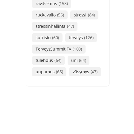
ravitsemus
(158)
ruokavalio
(56)
stressi
(84)
stressinhallinta
(47)
suolisto
(60)
terveys
(126)
TerveysSummit TV
(100)
tulehdus
(64)
uni
(64)
uupumus
(65)
väsymys
(47)