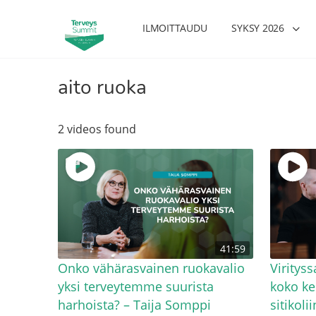
ILMOITTAUDU
SYKSY 2026
aito ruoka
2 videos found
41:59
Onko vähärasvainen ruokavalio
Virityss
yksi terveytemme suurista
koko ke
harhoista? – Taija Somppi
sitikol