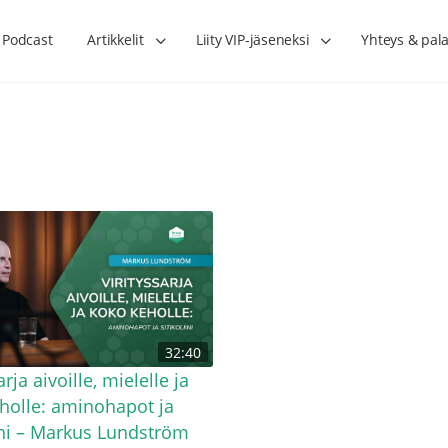
Podcast
Artikkelit
Liity VIP-jäseneksi
Yhteys & pala
Lihasharjoittelu on naisen tärkein
Verisuonet priimakun
32:40
hormonihoito – Kaisa Jaakkola
tuet verenkiertoa ruu
Hanna Voutilainen
arja aivoille, mielelle ja
holle: aminohapot ja
iini – Markus Lundström