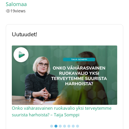
Salomaa
19
views
Uutuudet!
a
Onko vähärasvainen ruokavalio yksi terveytemme
Ko
suurista harhoista? – Taija Somppi
tod
●
●
●
●
●
●
●