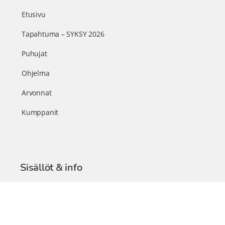
Etusivu
Tapahtuma – SYKSY 2026
Puhujat
Ohjelma
Arvonnat
Kumppanit
Sisällöt & info
TerveysSummit Podcast
Blogi – Artikkelit