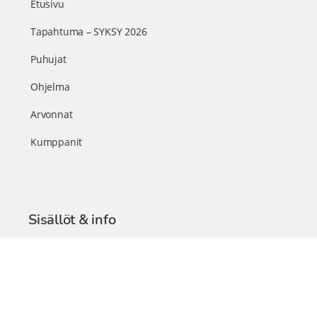
Etusivu
Tapahtuma – SYKSY 2026
Puhujat
Ohjelma
Arvonnat
Kumppanit
Sisällöt & info
TerveysSummit Podcast
Blogi – Artikkelit
Liity VIP-jäseneksi