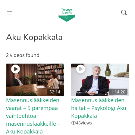
Aku Kopakkala
2 videos found
52:14
1:14:20
Masennuslääkkeiden
Masennuslääkkeiden
vaarat – 5 parempaa
haitat – Psykologi Aku
vaihtoehtoa
Kopakkala
masennuslääkkeille –
46
views
Aku Kopakkala