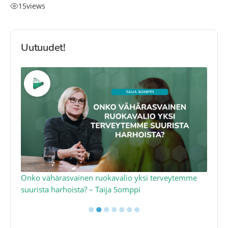
15
views
Uutuudet!
a
Onko vähärasvainen ruokavalio yksi terveytemme
Ko
suurista harhoista? – Taija Somppi
tod
●
●
●
●
●
●
●