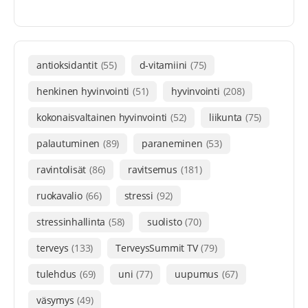
antioksidantit
(55)
d-vitamiini
(75)
henkinen hyvinvointi
(51)
hyvinvointi
(208)
kokonaisvaltainen hyvinvointi
(52)
liikunta
(75)
palautuminen
(89)
paraneminen
(53)
ravintolisät
(86)
ravitsemus
(181)
ruokavalio
(66)
stressi
(92)
stressinhallinta
(58)
suolisto
(70)
terveys
(133)
TerveysSummit TV
(79)
tulehdus
(69)
uni
(77)
uupumus
(67)
väsymys
(49)