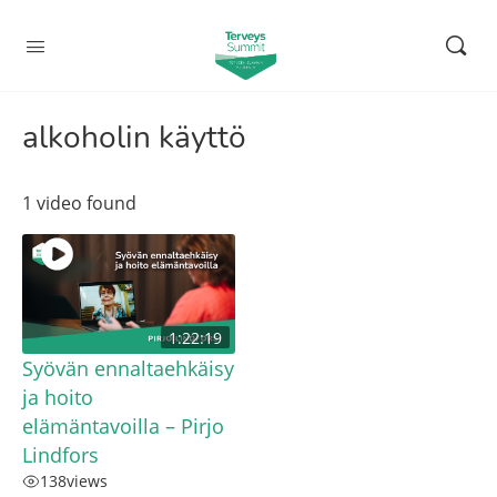
alkoholin käyttö
1 video found
1:22:19
Syövän ennaltaehkäisy
ja hoito
elämäntavoilla – Pirjo
Lindfors
138
views