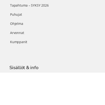
Tapahtuma – SYKSY 2026
Puhujat
Ohjelma
Arvonnat
Kumppanit
Sisällöt & info
TerveysSummit Podcast
Blogi – Artikkelit
Liity VIP-jäseneksi