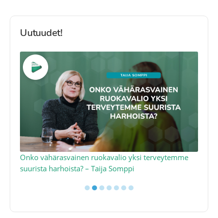
Uutuudet!
a
Onko vähärasvainen ruokavalio yksi terveytemme
Ko
suurista harhoista? – Taija Somppi
tod
●
●
●
●
●
●
●