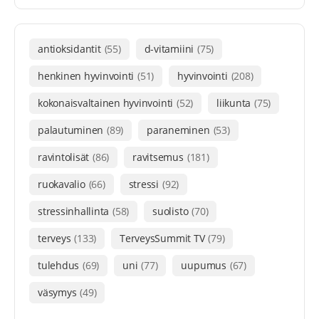
antioksidantit
(55)
d-vitamiini
(75)
henkinen hyvinvointi
(51)
hyvinvointi
(208)
kokonaisvaltainen hyvinvointi
(52)
liikunta
(75)
palautuminen
(89)
paraneminen
(53)
ravintolisät
(86)
ravitsemus
(181)
ruokavalio
(66)
stressi
(92)
stressinhallinta
(58)
suolisto
(70)
terveys
(133)
TerveysSummit TV
(79)
tulehdus
(69)
uni
(77)
uupumus
(67)
väsymys
(49)