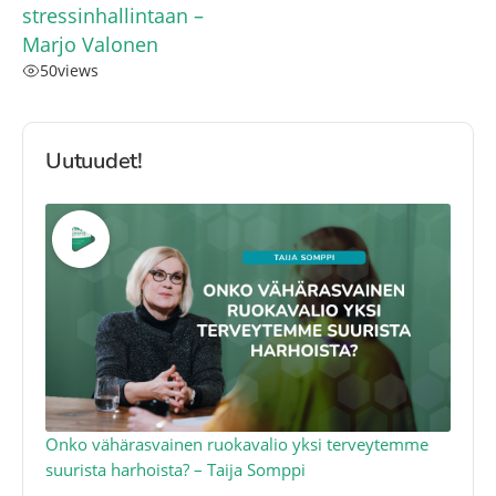
stressinhallintaan –
Marjo Valonen
50
views
Uutuudet!
a
Onko vähärasvainen ruokavalio yksi terveytemme
Ko
suurista harhoista? – Taija Somppi
tod