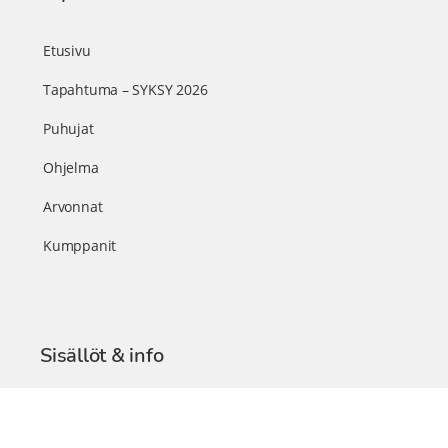
Etusivu
Tapahtuma – SYKSY 2026
Puhujat
Ohjelma
Arvonnat
Kumppanit
Sisällöt & info
TerveysSummit Podcast