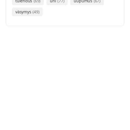
tulehdus
(69)
uni
(77)
uupumus
(67)
väsymys
(49)