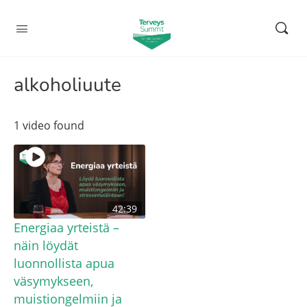
alkoholiuute
1 video found
42:39
Energiaa yrteistä –
näin löydät
luonnollista apua
väsymykseen,
muistiongelmiin ja