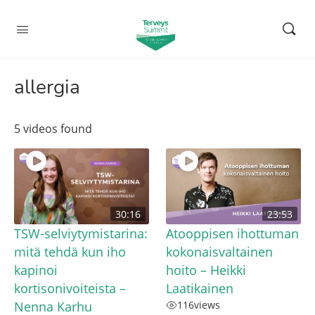
allergia
5 videos found
30:16
23:53
TSW-selviytymistarina:
Atooppisen ihottuman
mitä tehdä kun iho
kokonaisvaltainen
kapinoi
hoito – Heikki
kortisonivoiteista –
Laatikainen
Nenna Karhu
116
views