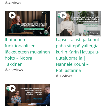
45
views
37:32
15:52
Ihotautien
Lapsesta asti jatkunut
funktionaalisen
paha siitepölyallergia
lääketieteen mukainen
kuriin Karin Havupuu-
hoito – Noora
uutejuomalla |
Takkinen
Hannele Kouhi –
322
views
Potilastarina
17
views