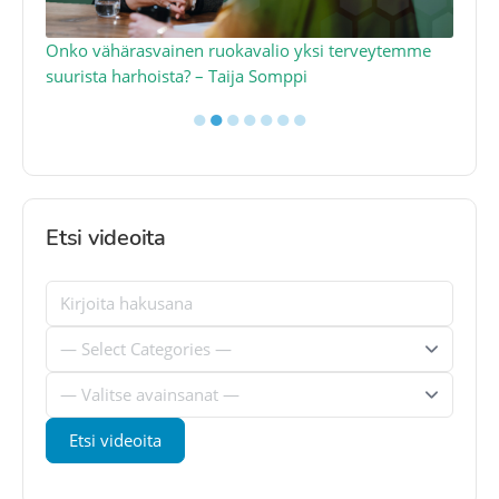
a
Onko vähärasvainen ruokavalio yksi terveytemme
Ko
suurista harhoista? – Taija Somppi
tod
●
●
●
●
●
●
●
Etsi videoita