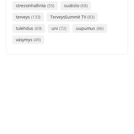
stressinhallinta
(55)
suolisto
(68)
terveys
(133)
TerveysSummit TV
(83)
tulehdus
(69)
uni
(72)
uupumus
(66)
väsymys
(49)