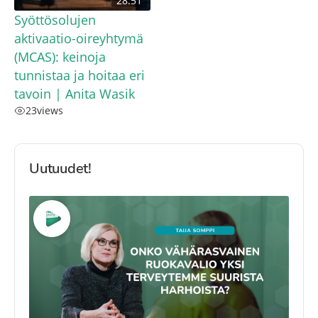
28:51
Syöttösolujen
aktivaatio-oireyhtymä
(MCAS): keinoja
tunnistaa ja hoitaa eri
tavoin | Anita Wasik
23
views
Uutuudet!