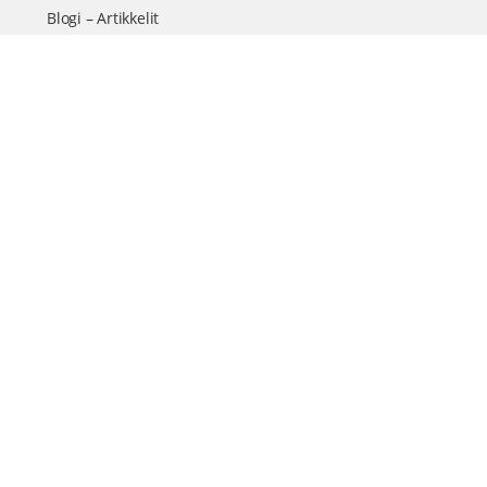
Blogi – Artikkelit
Liity VIP-jäseneksi
VIP-videokirjasto
FAQ – Usein kysyttyä
Yhteys & palautteet
Tiimi
Suomen suurin terveystapahtuma netissä