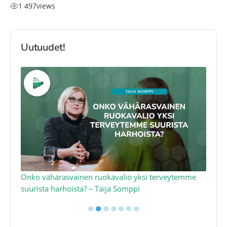
1 497
views
Uutuudet!
a
Onko vähärasvainen ruokavalio yksi terveytemme
Ko
suurista harhoista? – Taija Somppi
tod
●
●
●
●
●
●
●