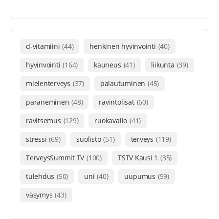
d-vitamiini
(44)
henkinen hyvinvointi
(40)
hyvinvointi
(164)
kauneus
(41)
liikunta
(39)
mielenterveys
(37)
palautuminen
(45)
paraneminen
(48)
ravintolisät
(60)
ravitsemus
(129)
ruokavalio
(41)
stressi
(69)
suolisto
(51)
terveys
(119)
TerveysSummit TV
(100)
TSTV Kausi 1
(35)
tulehdus
(50)
uni
(40)
uupumus
(59)
väsymys
(43)