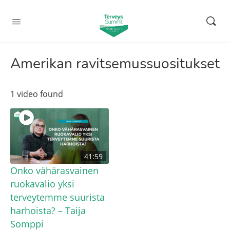
Amerikan ravitsemussuositukset
1 video found
41:59
Onko vähärasvainen
ruokavalio yksi
terveytemme suurista
harhoista? – Taija
Somppi