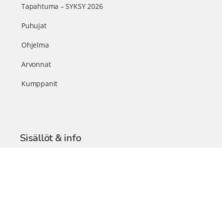
Tapahtuma – SYKSY 2026
Puhujat
Ohjelma
Arvonnat
Kumppanit
Sisällöt & info
TerveysSummit Podcast
Blogi – Artikkelit
Liity VIP-jäseneksi