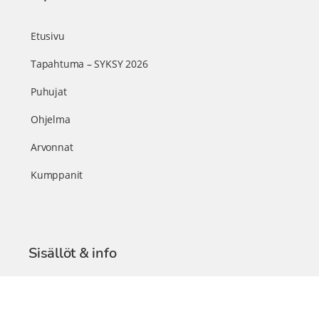
Etusivu
Tapahtuma – SYKSY 2026
Puhujat
Ohjelma
Arvonnat
Kumppanit
Sisällöt & info
TerveysSummit Podcast