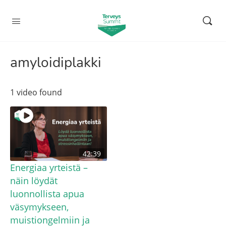
amyloidiplakki
1 video found
42:39
Energiaa yrteistä –
näin löydät
luonnollista apua
väsymykseen,
muistiongelmiin ja