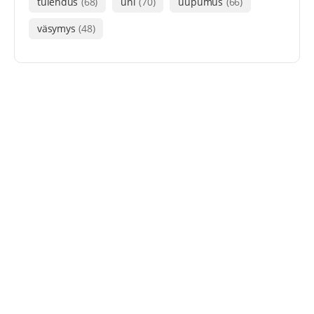
tulehdus
(68)
uni
(70)
uupumus
(66)
väsymys
(48)