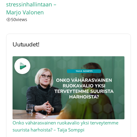
stressinhallintaan –
Marjo Valonen
50
views
Uutuudet!
a
Onko vähärasvainen ruokavalio yksi terveytemme
Ko
suurista harhoista? – Taija Somppi
tod