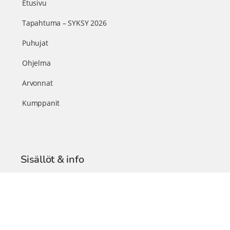
Etusivu
Tapahtuma – SYKSY 2026
Puhujat
Ohjelma
Arvonnat
Kumppanit
Sisällöt & info
TerveysSummit Podcast
Blogi – Artikkelit
Liity VIP-jäseneksi