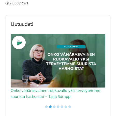
2 058
views
Uutuudet!
a
Onko vähärasvainen ruokavalio yksi terveytemme
Ko
suurista harhoista? – Taija Somppi
tod
●
●
●
●
●
●
●