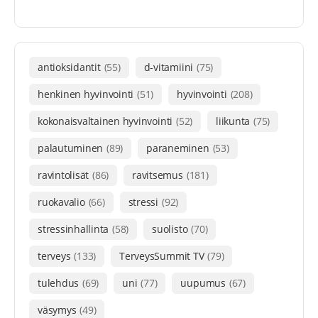
antioksidantit
(55)
d-vitamiini
(75)
henkinen hyvinvointi
(51)
hyvinvointi
(208)
kokonaisvaltainen hyvinvointi
(52)
liikunta
(75)
palautuminen
(89)
paraneminen
(53)
ravintolisät
(86)
ravitsemus
(181)
ruokavalio
(66)
stressi
(92)
stressinhallinta
(58)
suolisto
(70)
terveys
(133)
TerveysSummit TV
(79)
tulehdus
(69)
uni
(77)
uupumus
(67)
väsymys
(49)