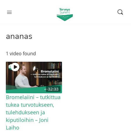
ananas
1 video found
32:33
Bromelaiini – tutkittua
tukea turvotukseen,
tulehdukseen ja
kiputiloihin – Joni
Laiho