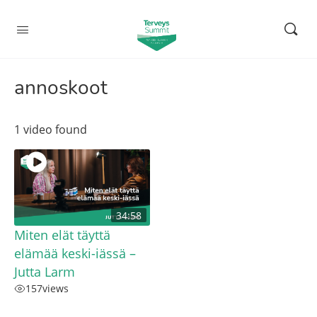
annoskoot
1 video found
34:58
Miten elät täyttä
elämää keski-iässä –
Jutta Larm
157
views