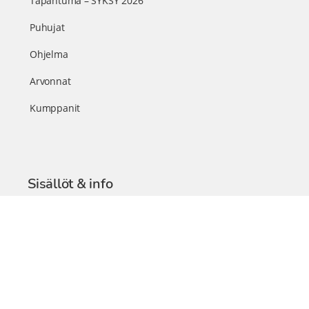
Tapahtuma – SYKSY 2026
Puhujat
Ohjelma
Arvonnat
Kumppanit
Sisällöt & info
TerveysSummit Podcast
Blogi – Artikkelit
Liity VIP-jäseneksi
VIP-videokirjasto