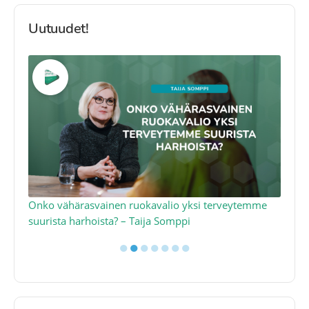
Uutuudet!
a
Onko vähärasvainen ruokavalio yksi terveytemme
Ko
suurista harhoista? – Taija Somppi
tod
●
●
●
●
●
●
●