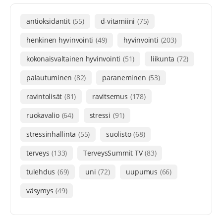
antioksidantit
(55)
d-vitamiini
(75)
henkinen hyvinvointi
(49)
hyvinvointi
(203)
kokonaisvaltainen hyvinvointi
(51)
liikunta
(72)
palautuminen
(82)
paraneminen
(53)
ravintolisät
(81)
ravitsemus
(178)
ruokavalio
(64)
stressi
(91)
stressinhallinta
(55)
suolisto
(68)
terveys
(133)
TerveysSummit TV
(83)
tulehdus
(69)
uni
(72)
uupumus
(66)
väsymys
(49)