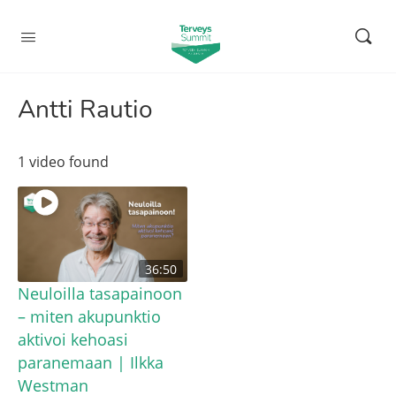
Antti Rautio
1 video found
36:50
Neuloilla tasapainoon
– miten akupunktio
aktivoi kehoasi
paranemaan | Ilkka
Westman