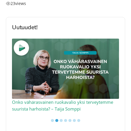
23
views
Uutuudet!
a
Onko vähärasvainen ruokavalio yksi terveytemme
Ko
suurista harhoista? – Taija Somppi
tod
●
●
●
●
●
●
●