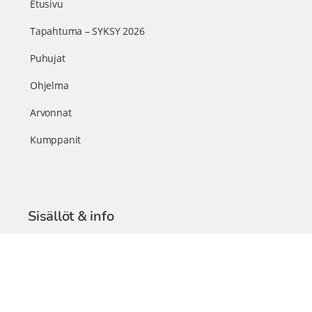
Etusivu
Tapahtuma – SYKSY 2026
Puhujat
Ohjelma
Arvonnat
Kumppanit
Sisällöt & info
TerveysSummit Podcast
Blogi – Artikkelit
Liity VIP-jäseneksi