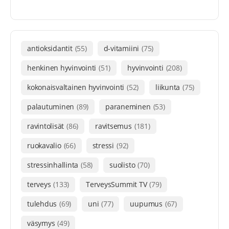
antioksidantit
(55)
d-vitamiini
(75)
henkinen hyvinvointi
(51)
hyvinvointi
(208)
kokonaisvaltainen hyvinvointi
(52)
liikunta
(75)
palautuminen
(89)
paraneminen
(53)
ravintolisät
(86)
ravitsemus
(181)
ruokavalio
(66)
stressi
(92)
stressinhallinta
(58)
suolisto
(70)
terveys
(133)
TerveysSummit TV
(79)
tulehdus
(69)
uni
(77)
uupumus
(67)
väsymys
(49)