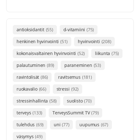
antioksidantit
(55)
d-vitamiini
(75)
henkinen hyvinvointi
(51)
hyvinvointi
(208)
kokonaisvaltainen hyvinvointi
(52)
liikunta
(75)
palautuminen
(89)
paraneminen
(53)
ravintolisät
(86)
ravitsemus
(181)
ruokavalio
(66)
stressi
(92)
stressinhallinta
(58)
suolisto
(70)
terveys
(133)
TerveysSummit TV
(79)
tulehdus
(69)
uni
(77)
uupumus
(67)
väsymys
(49)