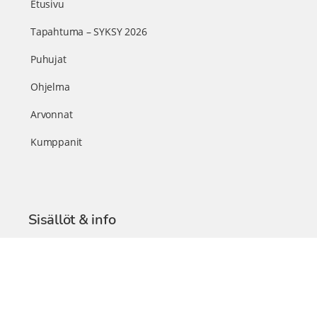
Etusivu
Tapahtuma – SYKSY 2026
Puhujat
Ohjelma
Arvonnat
Kumppanit
Sisällöt & info
TerveysSummit Podcast
Blogi – Artikkelit
Liity VIP-jäseneksi