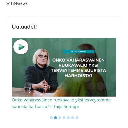
184
views
Uutuudet!
a
Onko vähärasvainen ruokavalio yksi terveytemme
Ko
suurista harhoista? – Taija Somppi
tod
●
●
●
●
●
●
●