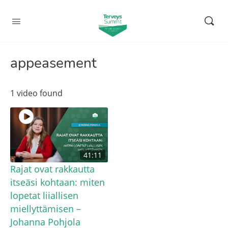
appeasement
1 video found
41:11
Rajat ovat rakkautta
itseäsi kohtaan: miten
lopetat liiallisen
miellyttämisen –
Johanna Pohjola