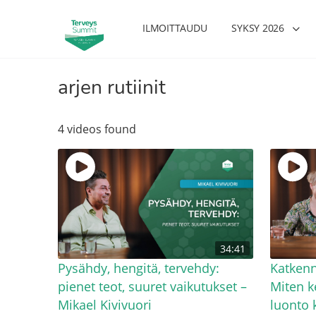
ILMOITTAUDU
SYKSY 2026
arjen rutiinit
4 videos found
34:41
Pysähdy, hengitä, tervehdy:
Katkenn
pienet teot, suuret vaikutukset –
Miten k
Mikael Kivivuori
luonto k