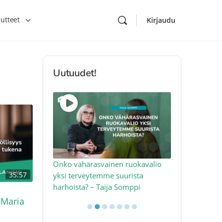
utteet
Kirjaudu
Uutuudet!
toon – näin
Onko vähärasvainen ruokavalio
Kolesteroli 
35:57
an voimalla –
yksi terveytemme suurista
sydäntervey
harhoista? – Taija Somppi
tekijää – Jo
 Maria
●
●
●
●
●
●
●