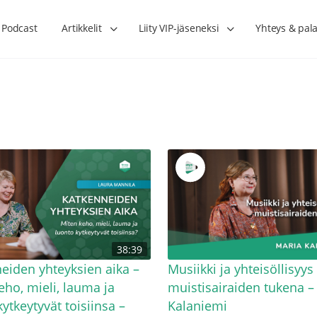
Podcast
Artikkelit
Liity VIP-jäseneksi
Yhteys & pala
Lihasharjoittelu on naisen tärkein
Verisuonet priimakun
38:39
hormonihoito – Kaisa Jaakkola
tuet verenkiertoa ruu
Hanna Voutilainen
eiden yhteyksien aika –
Musiikki ja yhteisöllisyys
eho, mieli, lauma ja
muistisairaiden tukena –
ytkeytyvät toisiinsa –
Kalaniemi