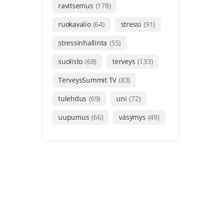
ravitsemus
(178)
ruokavalio
(64)
stressi
(91)
stressinhallinta
(55)
suolisto
(68)
terveys
(133)
TerveysSummit TV
(83)
tulehdus
(69)
uni
(72)
uupumus
(66)
väsymys
(49)