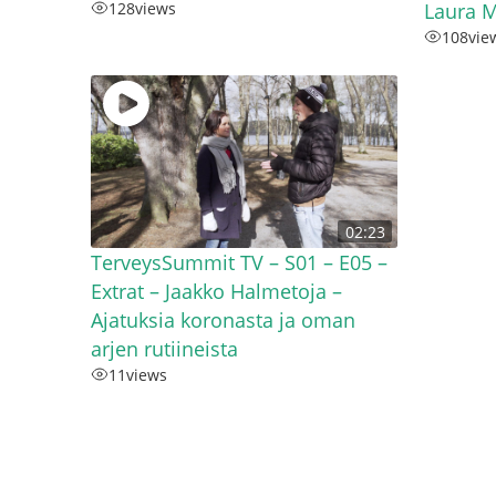
128
views
Laura M
108
vie
02:23
TerveysSummit TV – S01 – E05 –
Extrat – Jaakko Halmetoja –
Ajatuksia koronasta ja oman
arjen rutiineista​
11
views