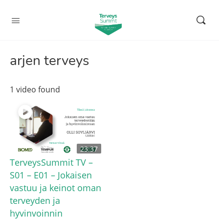
arjen terveys
1 video found
23:37
TerveysSummit TV –
S01 – E01 – Jokaisen
vastuu ja keinot oman
terveyden ja
hyvinvoinnin