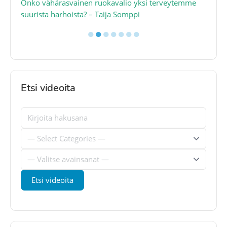
a
Onko vähärasvainen ruokavalio yksi terveytemme
Ko
suurista harhoista? – Taija Somppi
tod
●
●
●
●
●
●
●
Etsi videoita