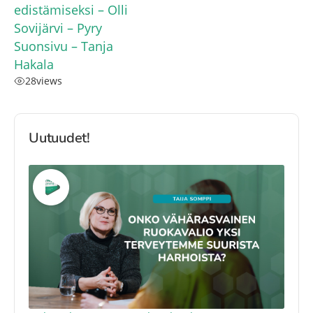
edistämiseksi – Olli
Sovijärvi – Pyry
Suonsivu – Tanja
Hakala
28
views
Uutuudet!