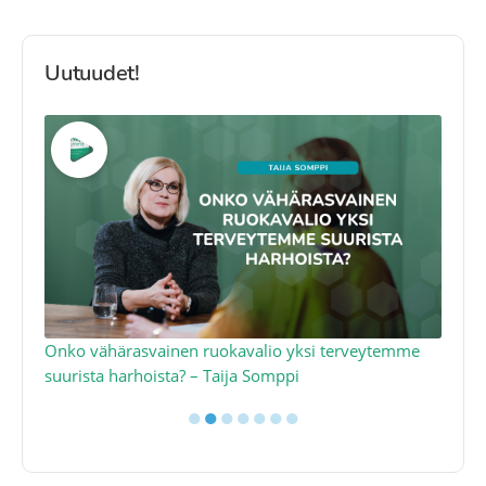
Uutuudet!
a
Onko vähärasvainen ruokavalio yksi terveytemme
Ko
suurista harhoista? – Taija Somppi
tod
●
●
●
●
●
●
●