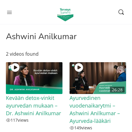
Ashwini Anilkumar
2 videos found
26:28
Kevään detox-vinkit
Ayurvedinen
ayurvedan mukaan –
vuodenaikarytmi –
Dr. Ashwini Anilkumar
Ashwini Anilkumar –
117
views
Ayurveda-lääkäri
149
views