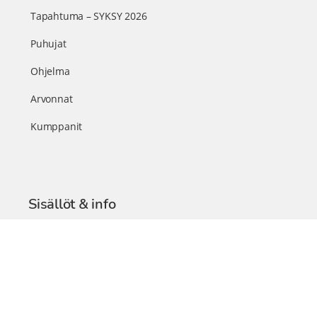
Tapahtuma – SYKSY 2026
Puhujat
Ohjelma
Arvonnat
Kumppanit
Sisällöt & info
TerveysSummit Podcast
Blogi – Artikkelit
Liity VIP-jäseneksi