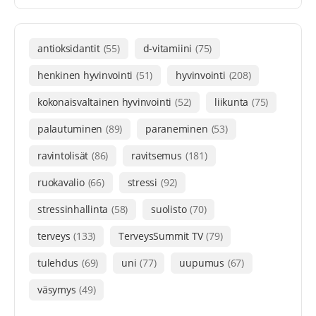
antioksidantit
(55)
d-vitamiini
(75)
henkinen hyvinvointi
(51)
hyvinvointi
(208)
kokonaisvaltainen hyvinvointi
(52)
liikunta
(75)
palautuminen
(89)
paraneminen
(53)
ravintolisät
(86)
ravitsemus
(181)
ruokavalio
(66)
stressi
(92)
stressinhallinta
(58)
suolisto
(70)
terveys
(133)
TerveysSummit TV
(79)
tulehdus
(69)
uni
(77)
uupumus
(67)
väsymys
(49)