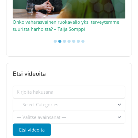
a
Onko vähärasvainen ruokavalio yksi terveytemme
Ko
suurista harhoista? – Taija Somppi
tod
●
●
●
●
●
●
●
Etsi videoita