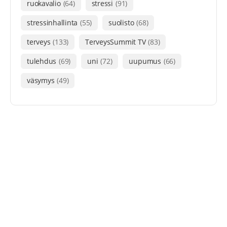
ruokavalio
(64)
stressi
(91)
stressinhallinta
(55)
suolisto
(68)
terveys
(133)
TerveysSummit TV
(83)
tulehdus
(69)
uni
(72)
uupumus
(66)
väsymys
(49)