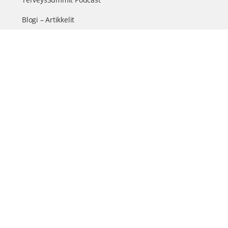
Blogi – Artikkelit
Liity VIP-jäseneksi
VIP-videokirjasto
FAQ – Usein kysyttyä
Yhteys & palautteet
Tiimi
Suomen suurin terveystapahtuma netissä