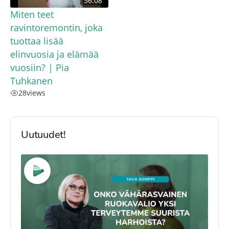
36:08
Miten teet
ravintoremontin, joka
tuottaa lisää
elinvuosia ja elämää
vuosiin? | Pia
Tuhkanen
28
views
Uutuudet!