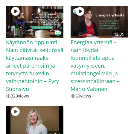
42:39
Käytännön oppitunti:
Energiaa yrteistä –
Näin päivität keittiössä
näin löydät
käyttämäsi raaka-
luonnollista apua
aineet parempiin ja
väsymykseen,
terveyttä tukeviin
muistiongelmiin ja
vaihtoehtoihin – Pyry
stressinhallintaan –
Suonsivu
Marjo Valonen
329
views
50
views