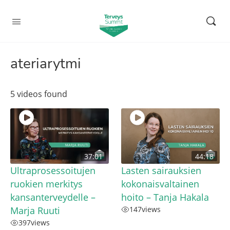
ateriarytmi
5 videos found
37:01
44:18
Ultraprosessoitujen
Lasten sairauksien
ruokien merkitys
kokonaisvaltainen
kansanterveydelle –
hoito – Tanja Hakala
Marja Ruuti
147
views
397
views