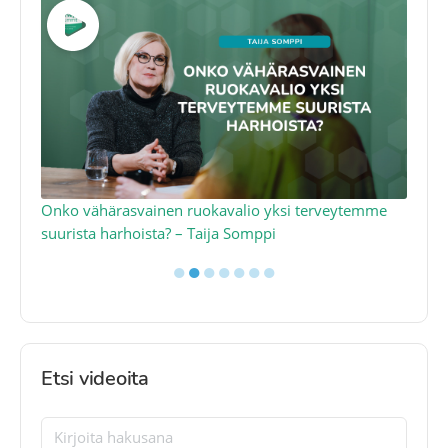
a
Onko vähärasvainen ruokavalio yksi terveytemme
Ko
suurista harhoista? – Taija Somppi
tod
●
●
●
●
●
●
●
Etsi videoita