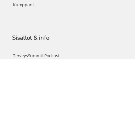
Kumppanit
Sisällöt & info
TerveysSummit Podcast
Blogi – Artikkelit
Liity VIP-jäseneksi
VIP-videokirjasto
FAQ – Usein kysyttyä
Yhteys & palautteet
Tiimi