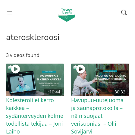
ateroskleroosi
3 videos found
1:10:44
30:32
Kolesteroli ei kerro
Havupuu-uutejuoma
kaikkea –
ja saunaprotokolla –
sydänterveyden kolme
näin suojaat
todellista tekijää – Joni
verisuoniasi – Olli
Laiho
Sovijärvi