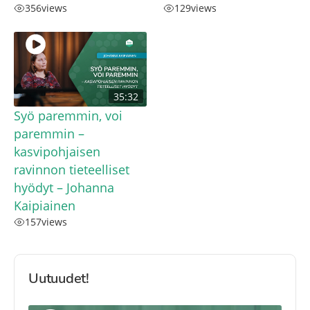
356
views
129
views
35:32
Syö paremmin, voi
paremmin –
kasvipohjaisen
ravinnon tieteelliset
hyödyt – Johanna
Kaipiainen
157
views
Uutuudet!