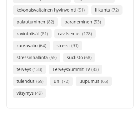
kokonaisvaltainen hyvinvointi
(51)
liikunta
(72)
palautuminen
(82)
paraneminen
(53)
ravintolisät
(81)
ravitsemus
(178)
ruokavalio
(64)
stressi
(91)
stressinhallinta
(55)
suolisto
(68)
terveys
(133)
TerveysSummit TV
(83)
tulehdus
(69)
uni
(72)
uupumus
(66)
väsymys
(49)