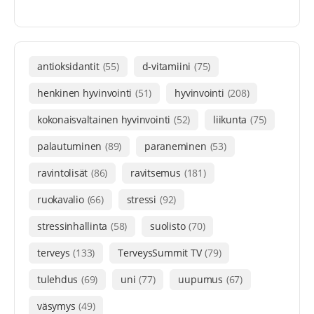
antioksidantit
(55)
d-vitamiini
(75)
henkinen hyvinvointi
(51)
hyvinvointi
(208)
kokonaisvaltainen hyvinvointi
(52)
liikunta
(75)
palautuminen
(89)
paraneminen
(53)
ravintolisät
(86)
ravitsemus
(181)
ruokavalio
(66)
stressi
(92)
stressinhallinta
(58)
suolisto
(70)
terveys
(133)
TerveysSummit TV
(79)
tulehdus
(69)
uni
(77)
uupumus
(67)
väsymys
(49)