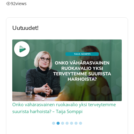
92
views
Uutuudet!
a
Onko vähärasvainen ruokavalio yksi terveytemme
Ko
suurista harhoista? – Taija Somppi
tod
●
●
●
●
●
●
●