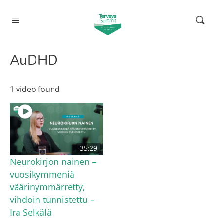
AuDHD
1 video found
35:29
Neurokirjon nainen –
vuosikymmeniä
väärinymmärretty,
vihdoin tunnistettu –
Ira Selkälä