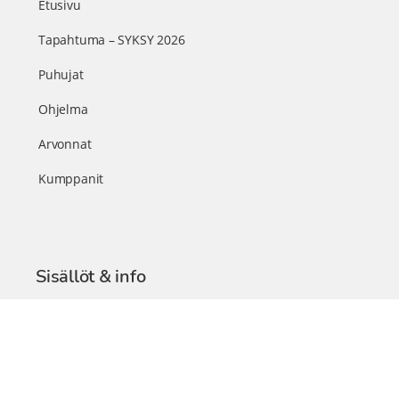
Etusivu
Tapahtuma – SYKSY 2026
Puhujat
Ohjelma
Arvonnat
Kumppanit
Sisällöt & info
TerveysSummit Podcast
Blogi – Artikkelit
Liity VIP-jäseneksi