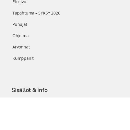
Etusivu
Tapahtuma – SYKSY 2026
Puhujat
Ohjelma
Arvonnat
Kumppanit
Sisällöt & info
TerveysSummit Podcast
Blogi – Artikkelit
Liity VIP-jäseneksi