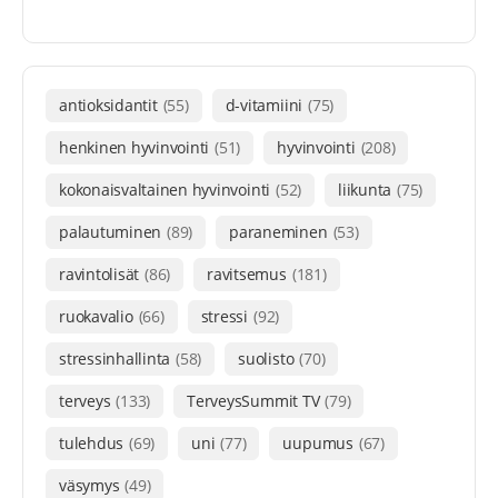
antioksidantit
(55)
d-vitamiini
(75)
henkinen hyvinvointi
(51)
hyvinvointi
(208)
kokonaisvaltainen hyvinvointi
(52)
liikunta
(75)
palautuminen
(89)
paraneminen
(53)
ravintolisät
(86)
ravitsemus
(181)
ruokavalio
(66)
stressi
(92)
stressinhallinta
(58)
suolisto
(70)
terveys
(133)
TerveysSummit TV
(79)
tulehdus
(69)
uni
(77)
uupumus
(67)
väsymys
(49)