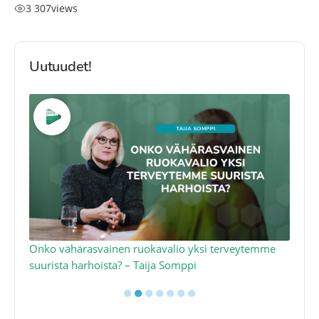
3 307
views
Uutuudet!
a
Onko vähärasvainen ruokavalio yksi terveytemme
Ko
suurista harhoista? – Taija Somppi
tod
●
●
●
●
●
●
●