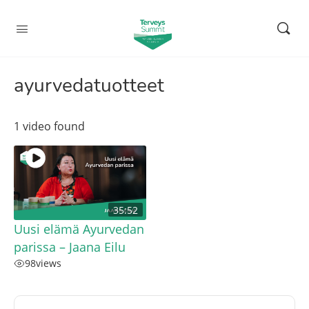
ayurvedatuotteet
1 video found
35:52
Uusi elämä Ayurvedan
parissa – Jaana Eilu
98
views