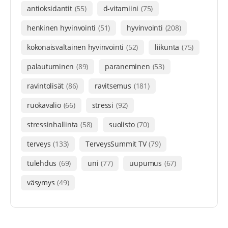
antioksidantit
(55)
d-vitamiini
(75)
henkinen hyvinvointi
(51)
hyvinvointi
(208)
kokonaisvaltainen hyvinvointi
(52)
liikunta
(75)
palautuminen
(89)
paraneminen
(53)
ravintolisät
(86)
ravitsemus
(181)
ruokavalio
(66)
stressi
(92)
stressinhallinta
(58)
suolisto
(70)
terveys
(133)
TerveysSummit TV
(79)
tulehdus
(69)
uni
(77)
uupumus
(67)
väsymys
(49)