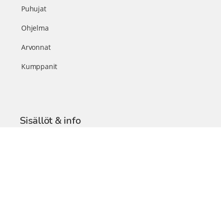
Puhujat
Ohjelma
Arvonnat
Kumppanit
Sisällöt & info
TerveysSummit Podcast
Blogi – Artikkelit
Liity VIP-jäseneksi
VIP-videokirjasto