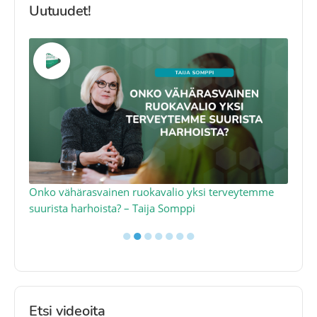
Uutuudet!
a
Onko vähärasvainen ruokavalio yksi terveytemme
Ko
suurista harhoista? – Taija Somppi
tod
●
●
●
●
●
●
●
Etsi videoita