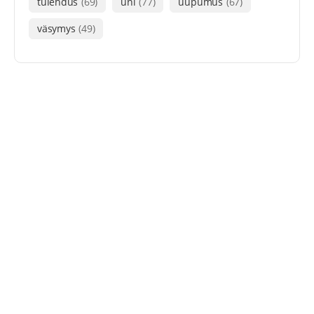
tulehdus
(69)
uni
(77)
uupumus
(67)
väsymys
(49)