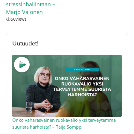
stressinhallintaan –
Marjo Valonen
50
views
Uutuudet!
a
Onko vähärasvainen ruokavalio yksi terveytemme
Ko
suurista harhoista? – Taija Somppi
tod