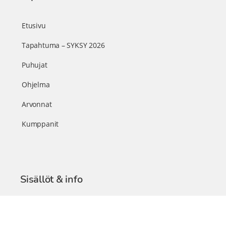
Etusivu
Tapahtuma – SYKSY 2026
Puhujat
Ohjelma
Arvonnat
Kumppanit
Sisällöt & info
TerveysSummit Podcast