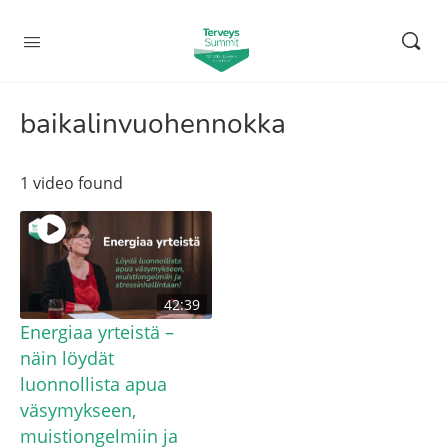
baikalinvuohennokka
1 video found
42:39
Energiaa yrteistä –
näin löydät
luonnollista apua
väsymykseen,
muistiongelmiin ja