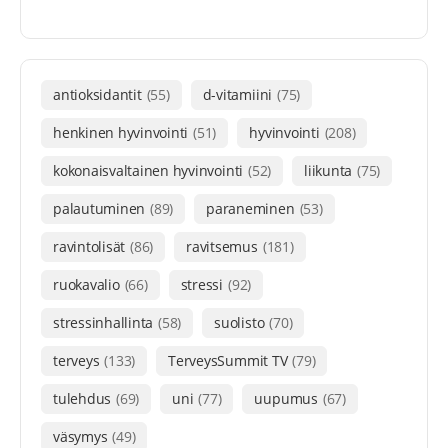
antioksidantit
(55)
d-vitamiini
(75)
henkinen hyvinvointi
(51)
hyvinvointi
(208)
kokonaisvaltainen hyvinvointi
(52)
liikunta
(75)
palautuminen
(89)
paraneminen
(53)
ravintolisät
(86)
ravitsemus
(181)
ruokavalio
(66)
stressi
(92)
stressinhallinta
(58)
suolisto
(70)
terveys
(133)
TerveysSummit TV
(79)
tulehdus
(69)
uni
(77)
uupumus
(67)
väsymys
(49)