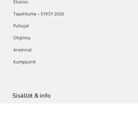
Etusivu
Tapahtuma – SYKSY 2026
Puhujat
Ohjelma
Arvonnat
Kumppanit
Sisällöt & info
TerveysSummit Podcast
Blogi – Artikkelit
Liity VIP-jäseneksi