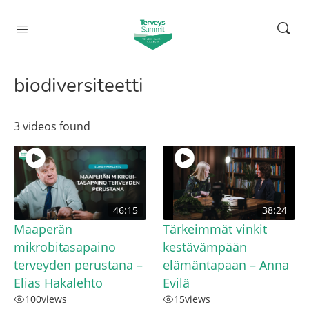
biodiversiteetti
3 videos found
46:15
38:24
Maaperän
Tärkeimmät vinkit
mikrobitasapaino
kestävämpään
terveyden perustana –
elämäntapaan – Anna
Elias Hakalehto
Evilä
100
views
15
views