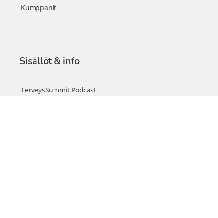
Kumppanit
Sisällöt & info
TerveysSummit Podcast
Blogi – Artikkelit
Liity VIP-jäseneksi
VIP-videokirjasto
FAQ – Usein kysyttyä
Yhteys & palautteet
Tiimi