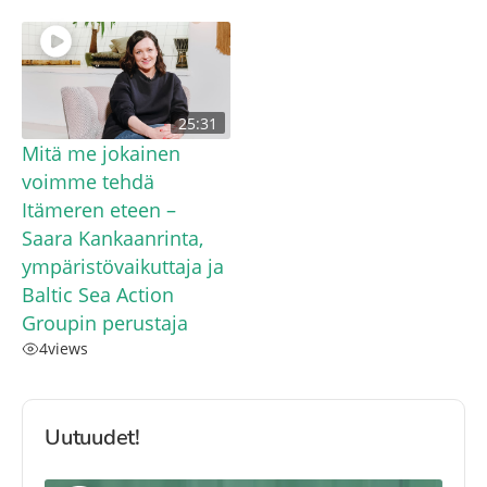
25:31
Mitä me jokainen
voimme tehdä
Itämeren eteen –
Saara Kankaanrinta,
ympäristövaikuttaja ja
Baltic Sea Action
Groupin perustaja
4
views
Uutuudet!