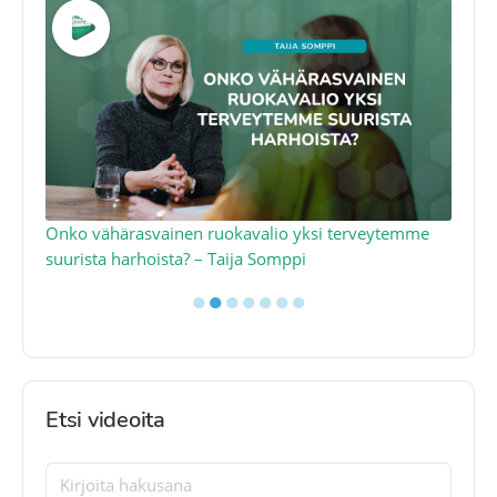
a
Onko vähärasvainen ruokavalio yksi terveytemme
Ko
suurista harhoista? – Taija Somppi
tod
●
●
●
●
●
●
●
Etsi videoita