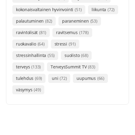
kokonaisvaltainen hyvinvointi
(51)
liikunta
(72)
palautuminen
(82)
paraneminen
(53)
ravintolisät
(81)
ravitsemus
(178)
ruokavalio
(64)
stressi
(91)
stressinhallinta
(55)
suolisto
(68)
terveys
(133)
TerveysSummit TV
(83)
tulehdus
(69)
uni
(72)
uupumus
(66)
väsymys
(49)