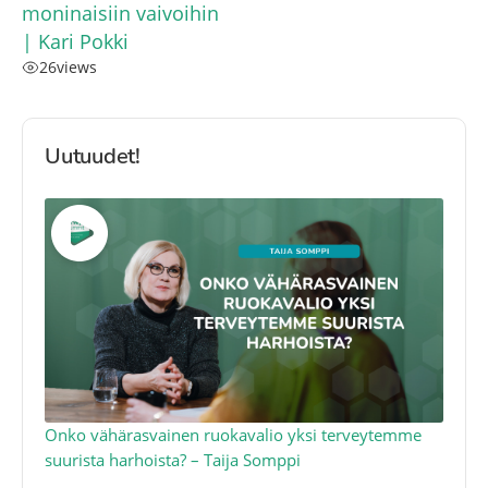
moninaisiin vaivoihin
| Kari Pokki
26
views
Uutuudet!
a
Onko vähärasvainen ruokavalio yksi terveytemme
Ko
suurista harhoista? – Taija Somppi
tod