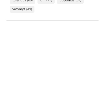
tulehdus
(69)
uni
(77)
uupumus
(67)
väsymys
(49)