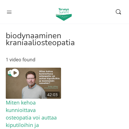
biodynaaminen
kraniaaliosteopatia
1 video found
42:03
Miten kehoa
kunnioittava
osteopatia voi auttaa
kiputiloihin ja