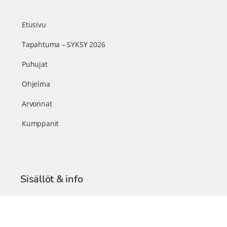
Etusivu
Tapahtuma – SYKSY 2026
Puhujat
Ohjelma
Arvonnat
Kumppanit
Sisällöt & info
TerveysSummit Podcast