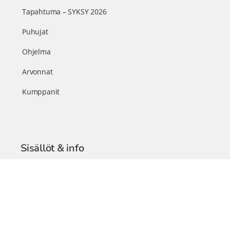
Tapahtuma – SYKSY 2026
Puhujat
Ohjelma
Arvonnat
Kumppanit
Sisällöt & info
TerveysSummit Podcast
Blogi – Artikkelit
Liity VIP-jäseneksi