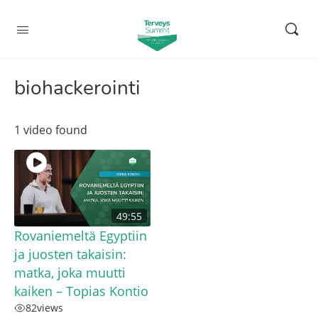
biohackerointi
1 video found
49:55
Rovaniemeltä Egyptiin
ja juosten takaisin:
matka, joka muutti
kaiken – Topias Kontio
82
views