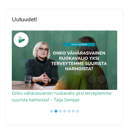
Uutuudet!
a
Onko vähärasvainen ruokavalio yksi terveytemme
Ko
suurista harhoista? – Taija Somppi
tod
●
●
●
●
●
●
●