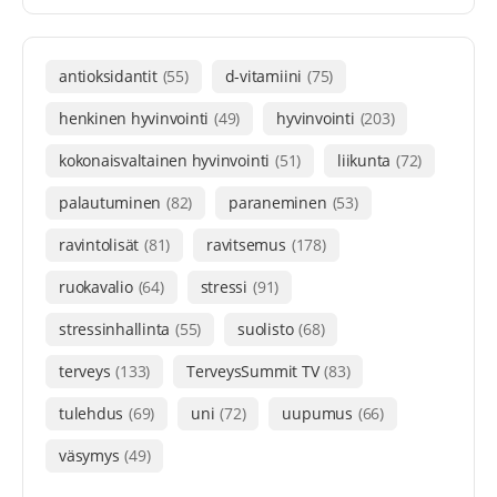
antioksidantit
(55)
d-vitamiini
(75)
henkinen hyvinvointi
(49)
hyvinvointi
(203)
kokonaisvaltainen hyvinvointi
(51)
liikunta
(72)
palautuminen
(82)
paraneminen
(53)
ravintolisät
(81)
ravitsemus
(178)
ruokavalio
(64)
stressi
(91)
stressinhallinta
(55)
suolisto
(68)
terveys
(133)
TerveysSummit TV
(83)
tulehdus
(69)
uni
(72)
uupumus
(66)
väsymys
(49)