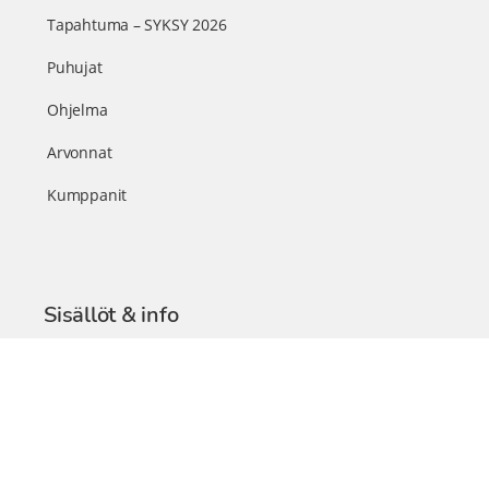
Tapahtuma – SYKSY 2026
Puhujat
Ohjelma
Arvonnat
Kumppanit
Sisällöt & info
TerveysSummit Podcast
Blogi – Artikkelit
Liity VIP-jäseneksi