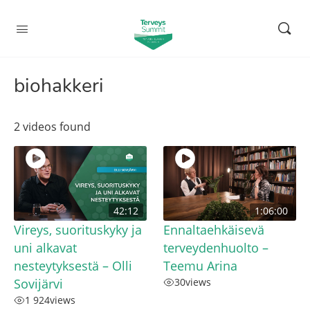
biohakkeri
2 videos found
42:12
1:06:00
Vireys, suorituskyky ja
Ennaltaehkäisevä
uni alkavat
terveydenhuolto –
nesteytyksestä – Olli
Teemu Arina
Sovijärvi
30
views
1 924
views