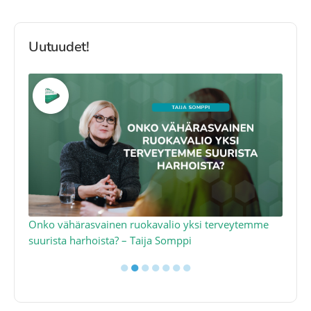
Uutuudet!
a
Onko vähärasvainen ruokavalio yksi terveytemme
Ko
suurista harhoista? – Taija Somppi
tod
●
●
●
●
●
●
●