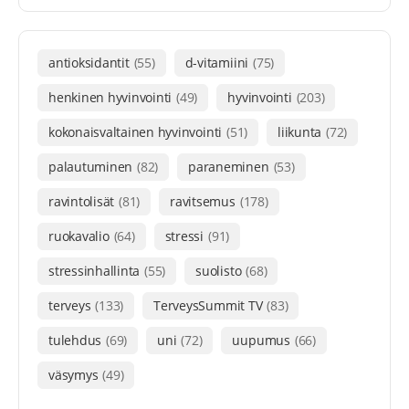
antioksidantit
(55)
d-vitamiini
(75)
henkinen hyvinvointi
(49)
hyvinvointi
(203)
kokonaisvaltainen hyvinvointi
(51)
liikunta
(72)
palautuminen
(82)
paraneminen
(53)
ravintolisät
(81)
ravitsemus
(178)
ruokavalio
(64)
stressi
(91)
stressinhallinta
(55)
suolisto
(68)
terveys
(133)
TerveysSummit TV
(83)
tulehdus
(69)
uni
(72)
uupumus
(66)
väsymys
(49)