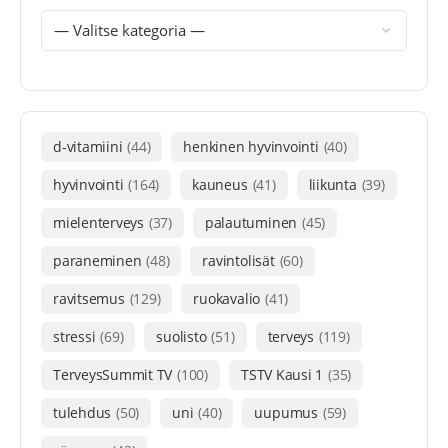
d-vitamiini
(44)
henkinen hyvinvointi
(40)
hyvinvointi
(164)
kauneus
(41)
liikunta
(39)
mielenterveys
(37)
palautuminen
(45)
paraneminen
(48)
ravintolisät
(60)
ravitsemus
(129)
ruokavalio
(41)
stressi
(69)
suolisto
(51)
terveys
(119)
TerveysSummit TV
(100)
TSTV Kausi 1
(35)
tulehdus
(50)
uni
(40)
uupumus
(59)