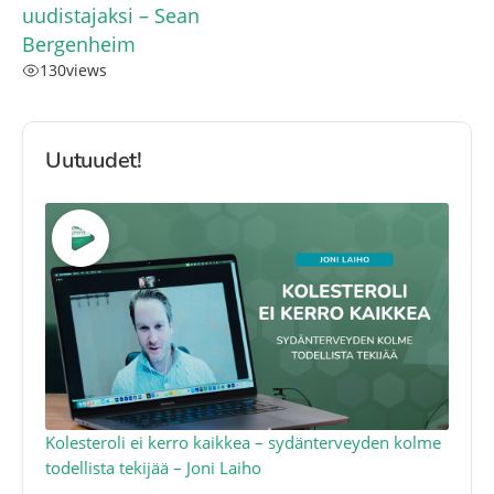
uudistajaksi – Sean
Bergenheim
130
views
Uutuudet!
Kolesteroli ei kerro kaikkea – sydänterveyden kolme
Q1
todellista tekijää – Joni Laiho
– 