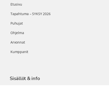
Etusivu
Tapahtuma – SYKSY 2026
Puhujat
Ohjelma
Arvonnat
Kumppanit
Sisällöt & info
TerveysSummit Podcast
Blogi – Artikkelit