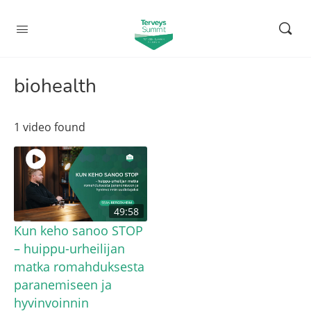
biohealth
1 video found
49:58
Kun keho sanoo STOP
– huippu-urheilijan
matka romahduksesta
paranemiseen ja
hyvinvoinnin