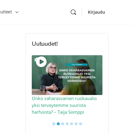
utteet
Kirjaudu
Uutuudet!
toon – näin
Onko vähärasvainen ruokavalio
Kolesteroli 
an voimalla –
yksi terveytemme suurista
sydäntervey
harhoista? – Taija Somppi
tekijää – Jo
●
●
●
●
●
●
●