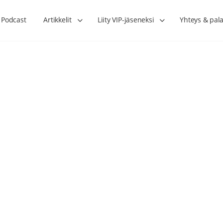
Podcast
Artikkelit
Liity VIP-jäseneksi
Yhteys & pala
Lihasharjoittelu on naisen tärkein
Verisuonet priimakun
hormonihoito – Kaisa Jaakkola
tuet verenkiertoa ruu
Hanna Voutilainen