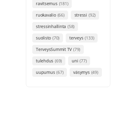
ravitsemus
(181)
ruokavalio
(66)
stressi
(92)
stressinhallinta
(58)
suolisto
(70)
terveys
(133)
TerveysSummit TV
(79)
tulehdus
(69)
uni
(77)
uupumus
(67)
väsymys
(49)