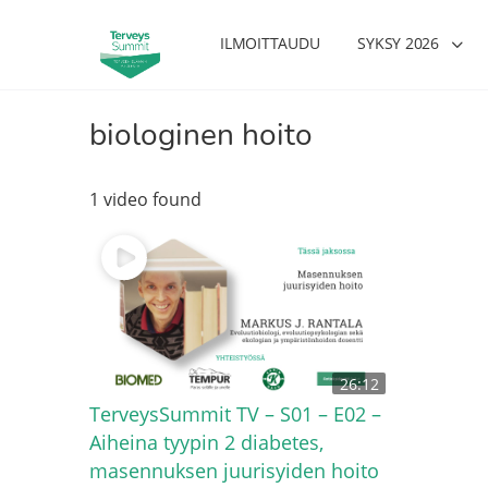
ILMOITTAUDU
SYKSY 2026
biologinen hoito
1 video found
26:12
TerveysSummit TV – S01 – E02 –
Aiheina tyypin 2 diabetes,
masennuksen juurisyiden hoito