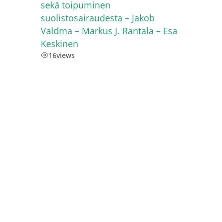
sekä toipuminen
suolistosairaudesta – Jakob
Valdma – Markus J. Rantala – Esa
Keskinen
16
views