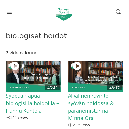
biologiset hoidot
2 videos found
45:42
48:17
Syöpään apua
Alkalinen ravinto
biologisilla hoidoilla –
syövän hoidossa &
Hannu Kantola
paranemistarina –
211
views
Minna Ora
213
views