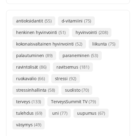
antioksidantit
(55)
d-vitamiini
(75)
henkinen hyvinvointi
(51)
hyvinvointi
(208)
kokonaisvaltainen hyvinvointi
(52)
liikunta
(75)
palautuminen
(89)
paraneminen
(53)
ravintolisät
(86)
ravitsemus
(181)
ruokavalio
(66)
stressi
(92)
stressinhallinta
(58)
suolisto
(70)
terveys
(133)
TerveysSummit TV
(79)
tulehdus
(69)
uni
(77)
uupumus
(67)
väsymys
(49)