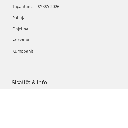
Tapahtuma – SYKSY 2026
Puhujat
Ohjelma
Arvonnat
Kumppanit
Sisällöt & info
TerveysSummit Podcast
Blogi – Artikkelit
Liity VIP-jäseneksi