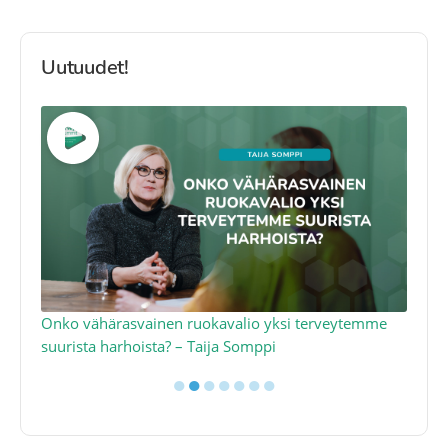
Uutuudet!
a
Onko vähärasvainen ruokavalio yksi terveytemme
Ko
suurista harhoista? – Taija Somppi
tod
●
●
●
●
●
●
●