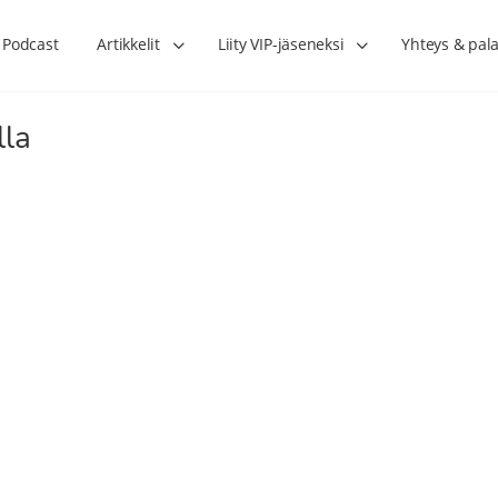
Podcast
Artikkelit
Liity VIP-jäseneksi
Yhteys & pala
lla
Lihasharjoittelu on naisen tärkein
Verisuonet priimakun
hormonihoito – Kaisa Jaakkola
tuet verenkiertoa ruu
Hanna Voutilainen