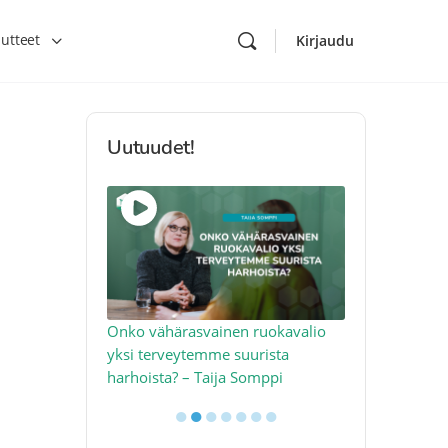
utteet
Kirjaudu
Uutuudet!
toon – näin
Onko vähärasvainen ruokavalio
Kolesteroli 
an voimalla –
yksi terveytemme suurista
sydäntervey
harhoista? – Taija Somppi
tekijää – Jo
●
●
●
●
●
●
●