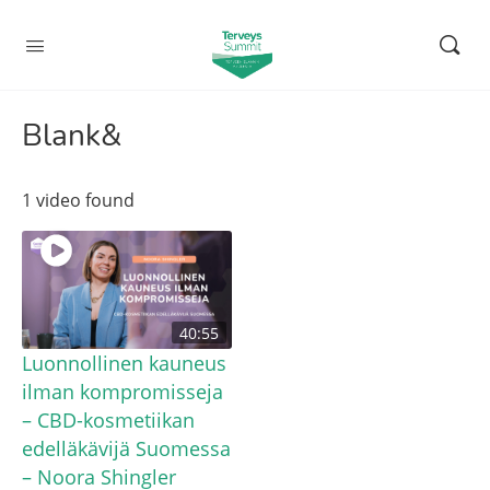
Blank&
1 video found
40:55
Luonnollinen kauneus
ilman kompromisseja
– CBD-kosmetiikan
edelläkävijä Suomessa
– Noora Shingler