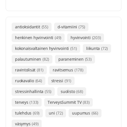
antioksidantit
(55)
d-vitamiini
(75)
henkinen hyvinvointi
(49)
hyvinvointi
(203)
kokonaisvaltainen hyvinvointi
(51)
liikunta
(72)
palautuminen
(82)
paraneminen
(53)
ravintolisät
(81)
ravitsemus
(178)
ruokavalio
(64)
stressi
(91)
stressinhallinta
(55)
suolisto
(68)
terveys
(133)
TerveysSummit TV
(83)
tulehdus
(69)
uni
(72)
uupumus
(66)
väsymys
(49)