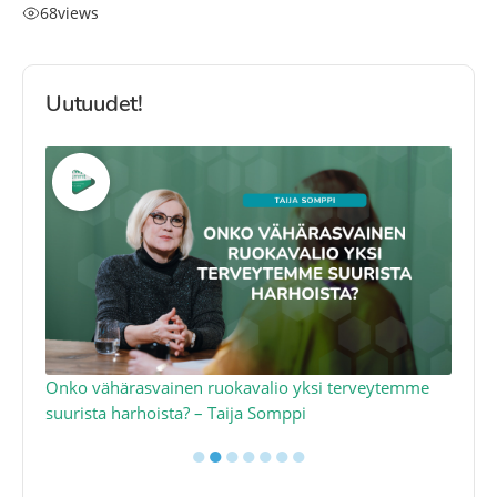
68
views
Uutuudet!
a
Onko vähärasvainen ruokavalio yksi terveytemme
Ko
suurista harhoista? – Taija Somppi
tod
●
●
●
●
●
●
●