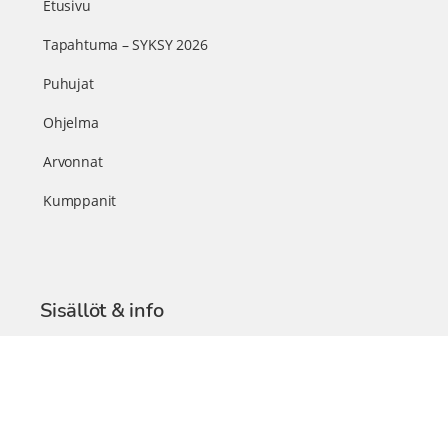
Etusivu
Tapahtuma – SYKSY 2026
Puhujat
Ohjelma
Arvonnat
Kumppanit
Sisällöt & info
TerveysSummit Podcast
Blogi – Artikkelit
Liity VIP-jäseneksi