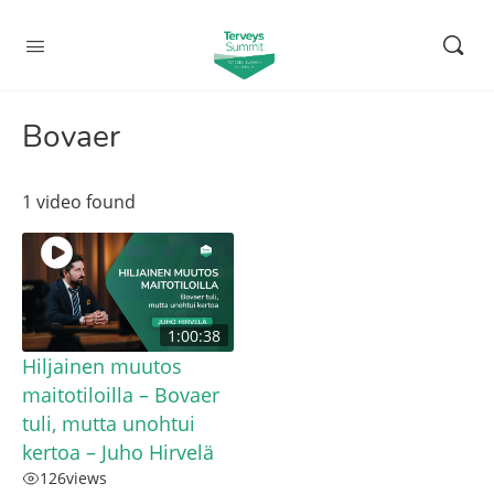
Bovaer
1 video found
1:00:38
Hiljainen muutos
maitotiloilla – Bovaer
tuli, mutta unohtui
kertoa – Juho Hirvelä
126
views