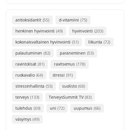
antioksidantit
(55)
d-vitamiini
(75)
henkinen hyvinvointi
(49)
hyvinvointi
(203)
kokonaisvaltainen hyvinvointi
(51)
liikunta
(72)
palautuminen
(82)
paraneminen
(53)
ravintolisät
(81)
ravitsemus
(178)
ruokavalio
(64)
stressi
(91)
stressinhallinta
(55)
suolisto
(68)
terveys
(133)
TerveysSummit TV
(83)
tulehdus
(69)
uni
(72)
uupumus
(66)
väsymys
(49)