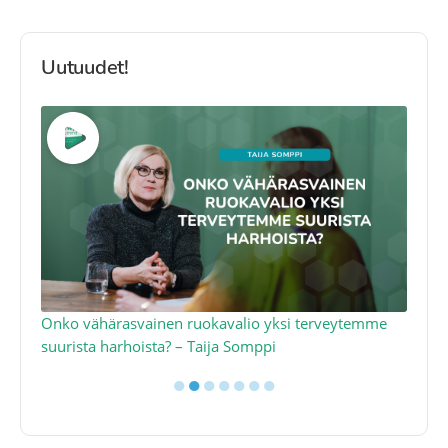
Uutuudet!
a
Onko vähärasvainen ruokavalio yksi terveytemme
Ko
suurista harhoista? – Taija Somppi
tod
●
●
●
●
●
●
●