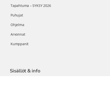
Tapahtuma – SYKSY 2026
Puhujat
Ohjelma
Arvonnat
Kumppanit
Sisällöt & info
TerveysSummit Podcast
Blogi – Artikkelit
Liity VIP-jäseneksi