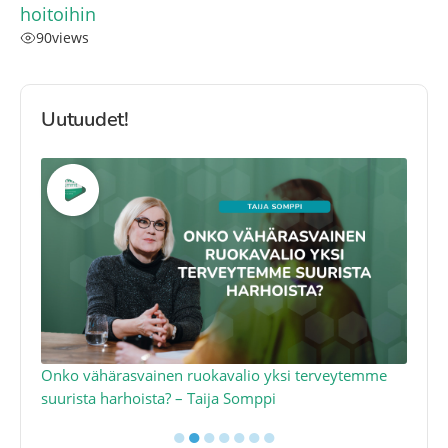
hoitoihin
90
views
Uutuudet!
a
Onko vähärasvainen ruokavalio yksi terveytemme
Ko
suurista harhoista? – Taija Somppi
tod
●
●
●
●
●
●
●