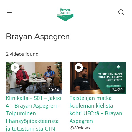
Brayan Aspegren
2 videos found
50:34
24:29
Klinikalla – S01 – Jakso
Taistelijan matka
4 – Brayan Aspegren –
kuoleman kielistä
Toipuminen
kohti UFC:tä – Brayan
lihansyöjäbakteerista
Aspegren
ja tutustumista CTN
89
views