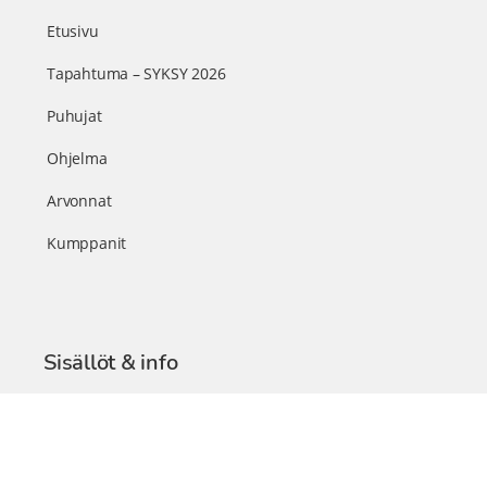
Etusivu
Tapahtuma – SYKSY 2026
Puhujat
Ohjelma
Arvonnat
Kumppanit
Sisällöt & info
TerveysSummit Podcast
Blogi – Artikkelit