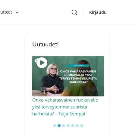
utteet
Kirjaudu
Uutuudet!
toon – näin
Onko vähärasvainen ruokavalio
Kolesteroli 
an voimalla –
yksi terveytemme suurista
sydäntervey
harhoista? – Taija Somppi
tekijää – Jo
●
●
●
●
●
●
●