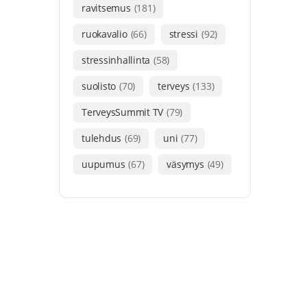
ravitsemus
(181)
ruokavalio
(66)
stressi
(92)
stressinhallinta
(58)
suolisto
(70)
terveys
(133)
TerveysSummit TV
(79)
tulehdus
(69)
uni
(77)
uupumus
(67)
väsymys
(49)