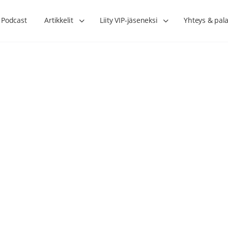
Podcast
Artikkelit
Liity VIP-jäseneksi
Yhteys & pala
Lihasharjoittelu on naisen tärkein
Verisuonet priimakun
hormonihoito – Kaisa Jaakkola
tuet verenkiertoa ruu
Hanna Voutilainen