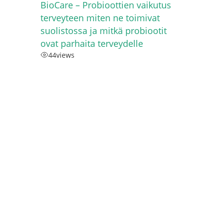
BioCare – Probioottien vaikutus
terveyteen miten ne toimivat
suolistossa ja mitkä probiootit
ovat parhaita terveydelle
44
views