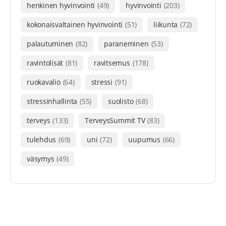
henkinen hyvinvointi
(49)
hyvinvointi
(203)
kokonaisvaltainen hyvinvointi
(51)
liikunta
(72)
palautuminen
(82)
paraneminen
(53)
ravintolisät
(81)
ravitsemus
(178)
ruokavalio
(64)
stressi
(91)
stressinhallinta
(55)
suolisto
(68)
terveys
(133)
TerveysSummit TV
(83)
tulehdus
(69)
uni
(72)
uupumus
(66)
väsymys
(49)