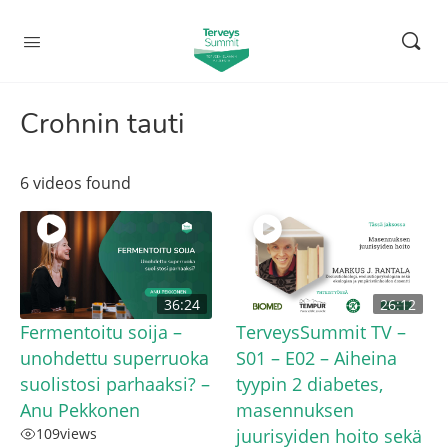
Crohnin tauti
6 videos found
36:24
26:12
Fermentoitu soija –
TerveysSummit TV –
unohdettu superruoka
S01 – E02 – Aiheina
suolistosi parhaaksi? –
tyypin 2 diabetes,
Anu Pekkonen
masennuksen
109
views
juurisyiden hoito sekä