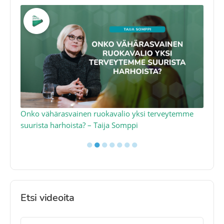
a
Onko vähärasvainen ruokavalio yksi terveytemme
Ko
suurista harhoista? – Taija Somppi
tod
●
●
●
●
●
●
●
Etsi videoita