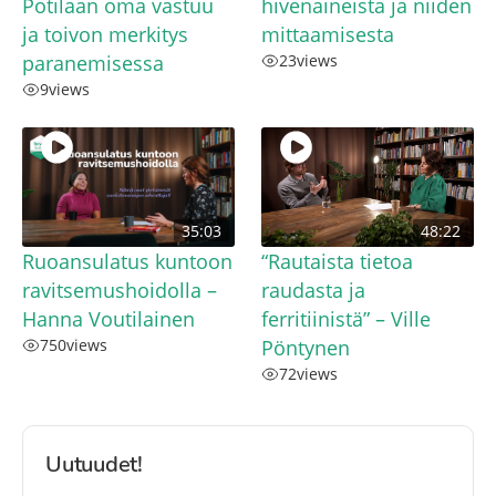
Potilaan oma vastuu
hivenaineista ja niiden
ja toivon merkitys
mittaamisesta
paranemisessa
23
views
9
views
35:03
48:22
Ruoansulatus kuntoon
“Rautaista tietoa
ravitsemushoidolla –
raudasta ja
Hanna Voutilainen
ferritiinistä” – Ville
750
views
Pöntynen
72
views
Uutuudet!