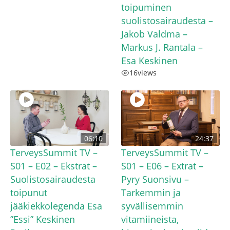
toipuminen
suolistosairaudesta –
Jakob Valdma –
Markus J. Rantala –
Esa Keskinen
16
views
06:10
24:37
TerveysSummit TV –
TerveysSummit TV –
S01 – E02 – Ekstrat –
S01 – E06 – Extrat –
Suolistosairaudesta
Pyry Suonsivu –
toipunut
Tarkemmin ja
jääkiekkolegenda Esa
syvällisemmin
”Essi” Keskinen
vitamiineista,