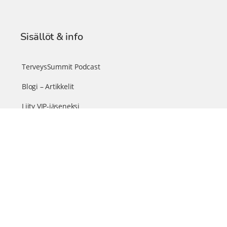
Sisällöt & info
TerveysSummit Podcast
Blogi – Artikkelit
Liity VIP-jäseneksi
VIP-videokirjasto
FAQ – Usein kysyttyä
Yhteys & palautteet
Tiimi