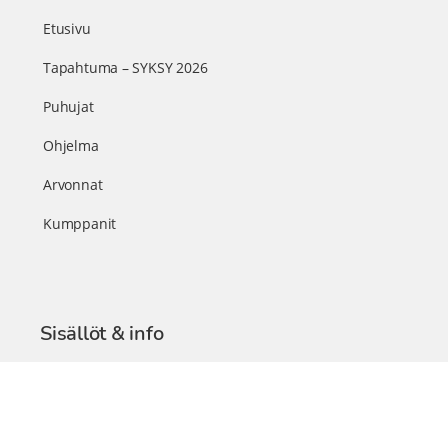
Etusivu
Tapahtuma – SYKSY 2026
Puhujat
Ohjelma
Arvonnat
Kumppanit
Sisällöt & info
TerveysSummit Podcast
Blogi – Artikkelit