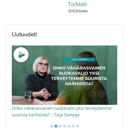
Torkkeli
63
views
Uutuudet!
a
Onko vähärasvainen ruokavalio yksi terveytemme
Ko
suurista harhoista? – Taija Somppi
tod
●
●
●
●
●
●
●