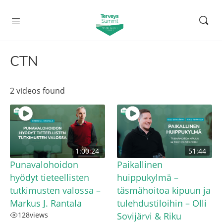
CTN
2 videos found
1:00:24
51:44
Punavalohoidon
Paikallinen
hyödyt tieteellisten
huippukylmä –
tutkimusten valossa –
täsmähoitoa kipuun ja
Markus J. Rantala
tulehdustiloihin – Olli
128
views
Sovijärvi & Riku