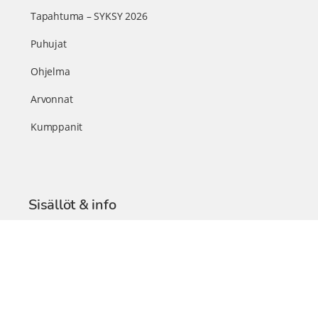
Tapahtuma – SYKSY 2026
Puhujat
Ohjelma
Arvonnat
Kumppanit
Sisällöt & info
TerveysSummit Podcast
Blogi – Artikkelit
Liity VIP-jäseneksi