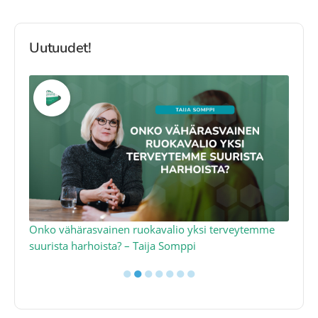
Uutuudet!
a
Onko vähärasvainen ruokavalio yksi terveytemme
Ko
suurista harhoista? – Taija Somppi
tod
●
●
●
●
●
●
●