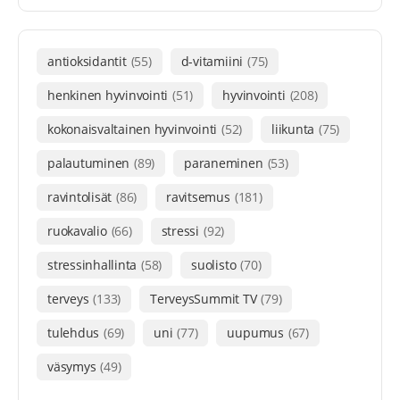
antioksidantit
(55)
d-vitamiini
(75)
henkinen hyvinvointi
(51)
hyvinvointi
(208)
kokonaisvaltainen hyvinvointi
(52)
liikunta
(75)
palautuminen
(89)
paraneminen
(53)
ravintolisät
(86)
ravitsemus
(181)
ruokavalio
(66)
stressi
(92)
stressinhallinta
(58)
suolisto
(70)
terveys
(133)
TerveysSummit TV
(79)
tulehdus
(69)
uni
(77)
uupumus
(67)
väsymys
(49)