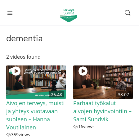
dementia
2 videos found
26:48
38:07
Aivojen terveys, muisti
Parhaat työkalut
ja yhteys vuotavaan
aivojen hyvinvointiin –
suoleen – Hanna
Sami Sundvik
Voutilainen
16
views
359
views