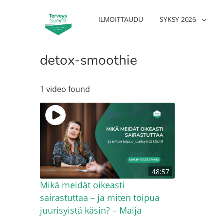
ILMOITTAUDU
SYKSY 2026
detox-smoothie
1 video found
48:57
Mikä meidät oikeasti
sairastuttaa – ja miten toipua
juurisyistä käsin? – Maija