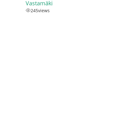
Vastamäki
245
views