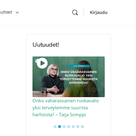
utteet
Kirjaudu
Uutuudet!
toon – näin
Onko vähärasvainen ruokavalio
Kolesteroli 
an voimalla –
yksi terveytemme suurista
sydäntervey
harhoista? – Taija Somppi
tekijää – Jo
●
●
●
●
●
●
●