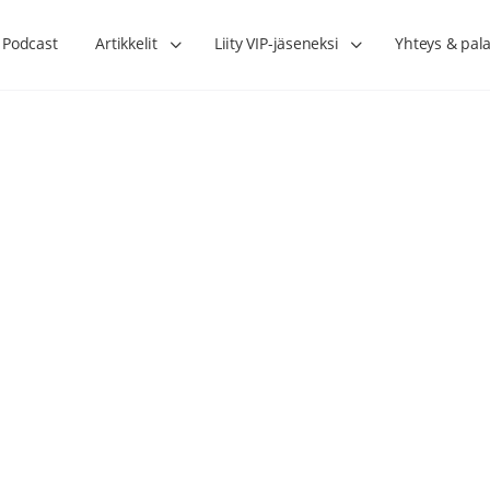
Podcast
Artikkelit
Liity VIP-jäseneksi
Yhteys & pala
Lihasharjoittelu on naisen tärkein
Verisuonet priimakun
hormonihoito – Kaisa Jaakkola
tuet verenkiertoa ruu
Hanna Voutilainen