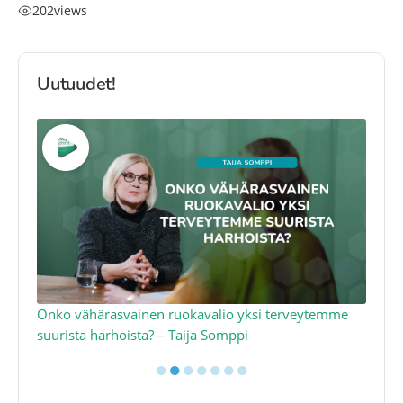
202
views
Uutuudet!
a
Onko vähärasvainen ruokavalio yksi terveytemme
Ko
suurista harhoista? – Taija Somppi
tod
●
●
●
●
●
●
●