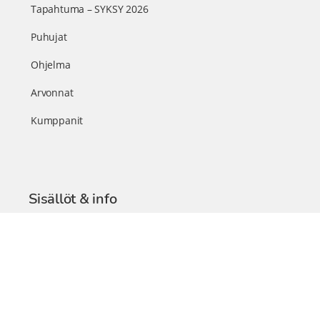
Tapahtuma – SYKSY 2026
Puhujat
Ohjelma
Arvonnat
Kumppanit
Sisällöt & info
TerveysSummit Podcast
Blogi – Artikkelit
Liity VIP-jäseneksi