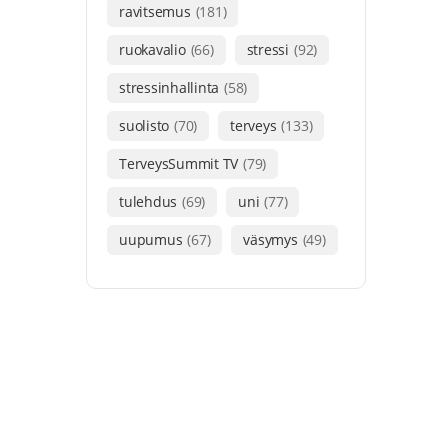
ravitsemus
(181)
ruokavalio
(66)
stressi
(92)
stressinhallinta
(58)
suolisto
(70)
terveys
(133)
TerveysSummit TV
(79)
tulehdus
(69)
uni
(77)
uupumus
(67)
väsymys
(49)