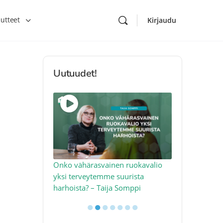
utteet
Kirjaudu
Uutuudet!
toon – näin
Onko vähärasvainen ruokavalio
Kolesteroli 
an voimalla –
yksi terveytemme suurista
sydäntervey
harhoista? – Taija Somppi
tekijää – Jo
●
●
●
●
●
●
●