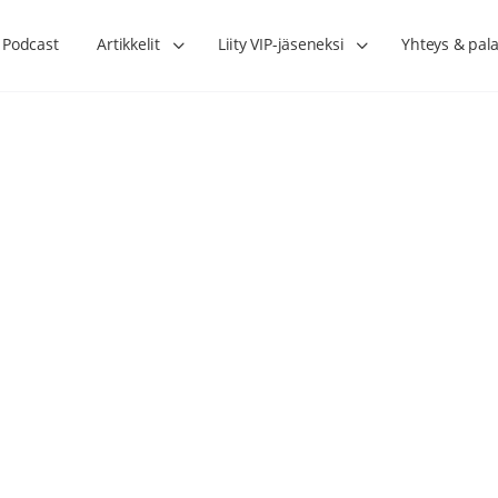
Podcast
Artikkelit
Liity VIP-jäseneksi
Yhteys & pala
Lihasharjoittelu on naisen tärkein
Verisuonet priimakun
hormonihoito – Kaisa Jaakkola
tuet verenkiertoa ruu
Hanna Voutilainen