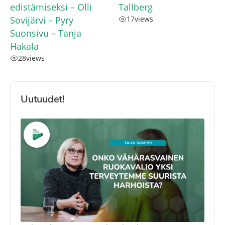
edistämiseksi – Olli
Tallberg
Sovijärvi – Pyry
17
views
Suonsivu – Tanja
Hakala
28
views
Uutuudet!