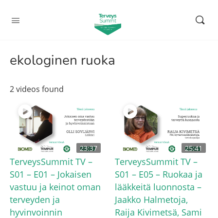
ekologinen ruoka
2 videos found
23:37
25:41
TerveysSummit TV –
TerveysSummit TV –
S01 – E01 – Jokaisen
S01 – E05 – Ruokaa ja
vastuu ja keinot oman
lääkkeitä luonnosta –
terveyden ja
Jaakko Halmetoja,
hyvinvoinnin
Raija Kivimetsä, Sami