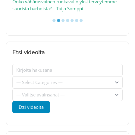
a
Onko vähärasvainen ruokavalio yksi terveytemme
Ko
suurista harhoista? – Taija Somppi
tod
●
●
●
●
●
●
●
Etsi videoita