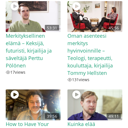
53:31
45:56
Merkityksellinen
Oman asenteesi
elämä – Keksijä,
merkitys
futuristi, kirjailija ja
hyvinvoinnille –
säveltäjä Perttu
Teologi, terapeutti,
Pölönen
kouluttaja, kirjailija
17
views
Tommy Hellsten
131
views
39:56
49:11
How to Have Your
Kuinka elää