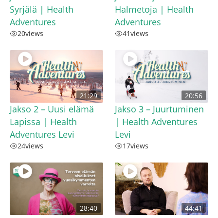
Syrjälä | Health
Halmetoja | Health
Adventures
Adventures
20
views
41
views
21:29
20:56
Jakso 2 – Uusi elämä
Jakso 3 – Juurtuminen
Lapissa | Health
| Health Adventures
Adventures Levi
Levi
24
views
17
views
28:40
44:41