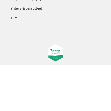
Yhteys & palautteet
Tiimi
Suomen suurin terveystapahtuma netissä
© 2026 - TerveysSummit | Biomed Oy
Menu
Tietosuojaseloste
Tilausehdot
Items
Kurkkaa tapahtuman kulisseihin ja seuraa meitä somessa
@terveyssummit #terveyssummit