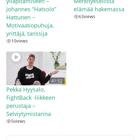
ylläpitämiseen –
Merkityksellistä
Johannes “Hatsolo”
elämää hakemassa
Hattunen –
63
views
Motivaatiopuhuja,
yrittäjä, tanssija
10
views
41:52
Pekka Hyysalo,
FightBack -liikkeen
perustaja –
Selviytymistarina
5
views