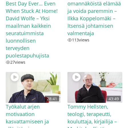
Best Day Ever… Even
omannäköistä elämää
When Stuck At Home!
ja voida paremmin –
David Wolfe – Yksi
Ilkka Koppelomäki –
maailman kaikkein
Itsensä johtamisen
seuratuimmista
valmentaja
luonnollisen
113
views
terveyden
puolestapuhujista
27
views
28:41
43:49
Työkalut arjen
Tommy Hellsten,
motivaation
teologi, terapeutti,
kasvattamiseen ja
kouluttaja, kirjailija –