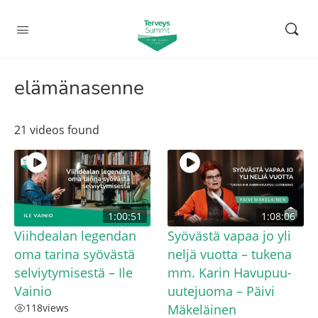
elämänasenne
21 videos found
1:00:51
1:08:06
Viihdealan legendan
Syövästä vapaa jo yli
oma tarina syövästä
neljä vuotta – tukena
selviytymisestä – Ile
mm. Karin Havupuu-
Vainio
uutejuoma – Päivi
118
views
Mäkeläinen