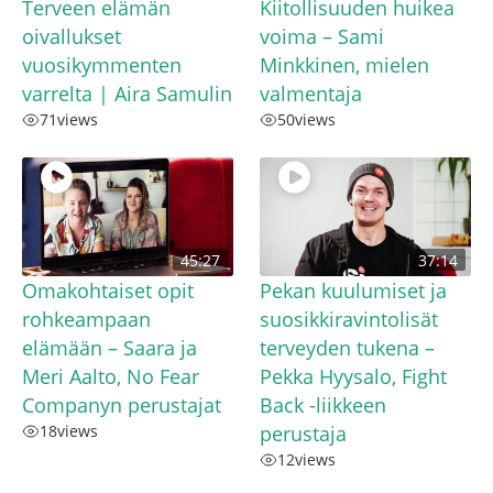
Terveen elämän
Kiitollisuuden huikea
oivallukset
voima – Sami
vuosikymmenten
Minkkinen, mielen
varrelta | Aira Samulin
valmentaja
71
views
50
views
45:27
37:14
Omakohtaiset opit
Pekan kuulumiset ja
rohkeampaan
suosikkiravintolisät
elämään – Saara ja
terveyden tukena –
Meri Aalto, No Fear
Pekka Hyysalo, Fight
Companyn perustajat
Back -liikkeen
18
views
perustaja
12
views