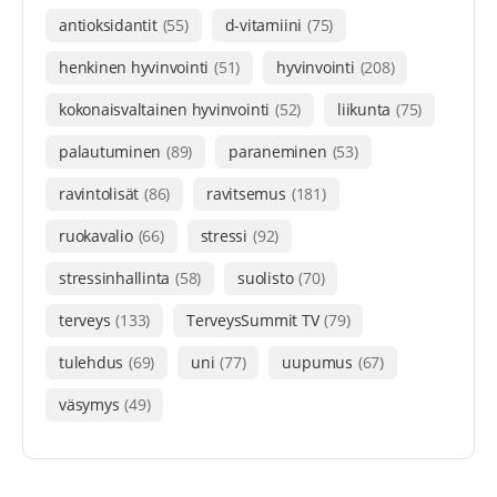
antioksidantit
(55)
d-vitamiini
(75)
henkinen hyvinvointi
(51)
hyvinvointi
(208)
kokonaisvaltainen hyvinvointi
(52)
liikunta
(75)
palautuminen
(89)
paraneminen
(53)
ravintolisät
(86)
ravitsemus
(181)
ruokavalio
(66)
stressi
(92)
stressinhallinta
(58)
suolisto
(70)
terveys
(133)
TerveysSummit TV
(79)
tulehdus
(69)
uni
(77)
uupumus
(67)
väsymys
(49)