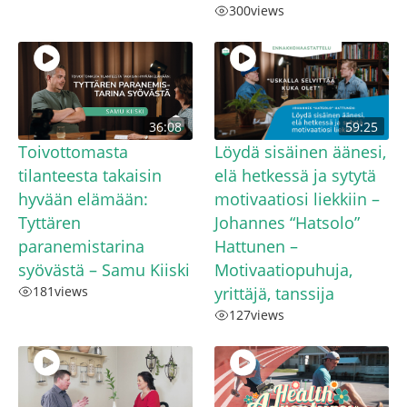
300
views
36:08
59:25
Toivottomasta
Löydä sisäinen äänesi,
tilanteesta takaisin
elä hetkessä ja sytytä
hyvään elämään:
motivaatiosi liekkiin –
Tyttären
Johannes “Hatsolo”
paranemistarina
Hattunen –
syövästä – Samu Kiiski
Motivaatiopuhuja,
181
views
yrittäjä, tanssija
127
views