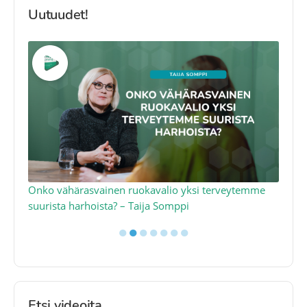
Uutuudet!
a
Onko vähärasvainen ruokavalio yksi terveytemme
Ko
suurista harhoista? – Taija Somppi
tod
●
●
●
●
●
●
●
Etsi videoita