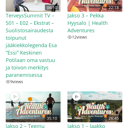
06:10
22:18
TerveysSummit TV –
Jakso 3 – Pekka
S01 – E02 – Ekstrat –
Hyysalo | Health
Suolistosairaudesta
Adventures
toipunut
12
views
jääkiekkolegenda Esa
”Essi” Keskinen
Potilaan oma vastuu
ja toivon merkitys
paranemisessa
9
views
35:10
26:45
Jakso 2 – Teemu
Jakso 1 – Jaakko