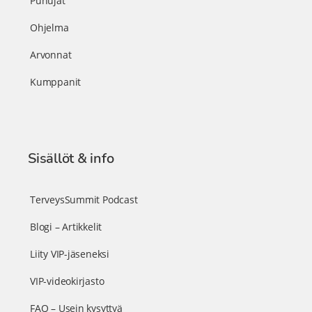
Puhujat
Ohjelma
Arvonnat
Kumppanit
Sisällöt & info
TerveysSummit Podcast
Blogi – Artikkelit
Liity VIP-jäseneksi
VIP-videokirjasto
FAQ – Usein kysyttyä