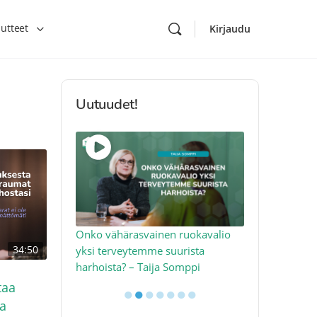
utteet
Kirjaudu
Uutuudet!
toon – näin
Onko vähärasvainen ruokavalio
Kolesteroli 
34:50
an voimalla –
yksi terveytemme suurista
sydäntervey
harhoista? – Taija Somppi
tekijää – Jo
taa
●
●
●
●
●
●
●
a