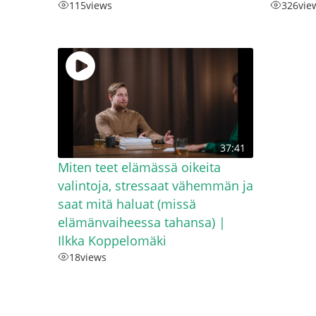
115
views
326
vie
37:41
Miten teet elämässä oikeita
valintoja, stressaat vähemmän ja
saat mitä haluat (missä
elämänvaiheessa tahansa) |
Ilkka Koppelomäki
18
views