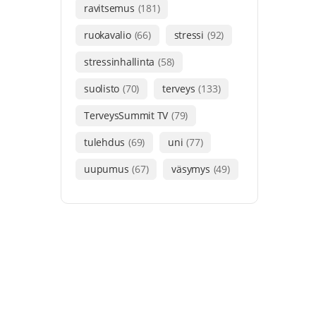
ravitsemus
(181)
ruokavalio
(66)
stressi
(92)
stressinhallinta
(58)
suolisto
(70)
terveys
(133)
TerveysSummit TV
(79)
tulehdus
(69)
uni
(77)
uupumus
(67)
väsymys
(49)