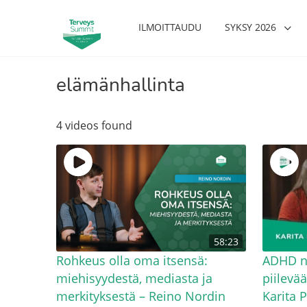
ILMOITTAUDU
SYKSY 2026
elämänhallinta
4 videos found
58:23
Rohkeus olla oma itsensä:
ADHD na
miehisyydestä, mediasta ja
piilevä
merkityksestä – Reino Nordin
Karita 