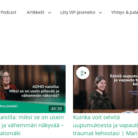
Podcast
Artikkelit
Liity VIP-jäseneksi
Yhteys & pala
Lihasharjoittelu on naisen tärkein
Verisuonet priimakun
48:38
hormonihoito – Kaisa Jaakkola
tuet verenkiertoa ruu
Hanna Voutilainen
isilla: miksi se on usein
Kuinka voit selvitä
ä ja vähemmän näkyvää –
uupumuksesta ja vapaut
Palomäki
traumat kehostasi | Mari