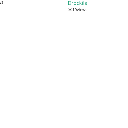
ws
Drockila
19
views