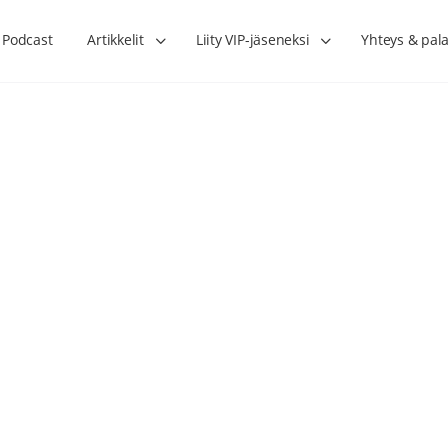
Podcast
Artikkelit
Liity VIP-jäseneksi
Yhteys & pala
Lihasharjoittelu on naisen tärkein
Verisuonet priimakun
hormonihoito – Kaisa Jaakkola
tuet verenkiertoa ruu
Hanna Voutilainen