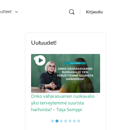
utteet
Kirjaudu
Uutuudet!
toon – näin
Onko vähärasvainen ruokavalio
Kolesteroli 
an voimalla –
yksi terveytemme suurista
sydäntervey
harhoista? – Taija Somppi
tekijää – Jo
●
●
●
●
●
●
●